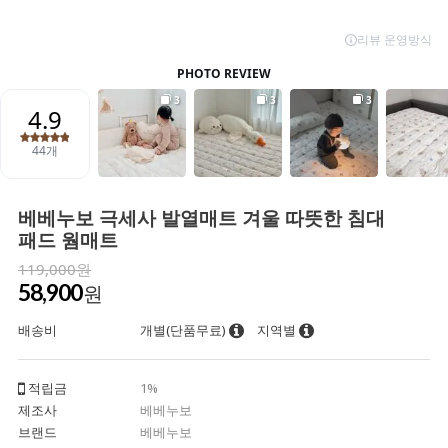
베베누보 극세사 발열매트 겨울 따뜻한 침대
패드 웜매트
119,000원
58,900
원
배송비
개별(단품무료)
지역별
적립금
1%
제조사
베베누보
브랜드
베베누보