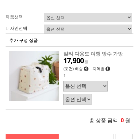
제품선택
디자인선택
추가 구성 상품
멀티 다용도 여행 방수 가방
17,900
원
(조건) 배송
지역별
1
0
총 상품 금액
원