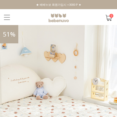
★ 베베누보 회원가입시 +3000 P ★
0
51
%