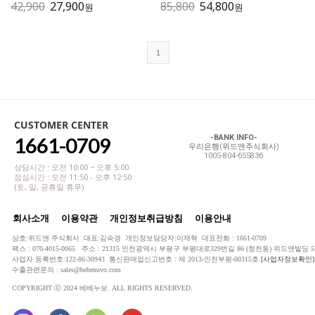
42,900
27,900
85,800
54,800
원
원
1
CUSTOMER CENTER
1661-0709
-BANK INFO-
우리은행(위드앤주식회사)
1005-804-655836
상담시간 : 오전 10:00 ~ 오후 5:00
점심시간 : 오전 11:50 - 오후 12:50
(토, 일, 공휴일 휴무)
회사소개
이용약관
개인정보취급방침
이용안내
상호:위드앤 주식회사 대표:김숙경 개인정보담당자:이재혁 대표전화 : 1661-0709
팩스 : 070-4015-0065 주소 : 21315 인천광역시 부평구 부평대로329번길 86 (청천동) 위드앤빌딩 5
사업자 등록번호:122-86-30943 통신판매업신고번호 : 제 2013-인천부평-00315호
[사업자정보확인]
수출관련문의 : sales@bebenuvo.com
COPYRIGHT ⓒ 2024 베베누보. ALL RIGHTS RESERVED.