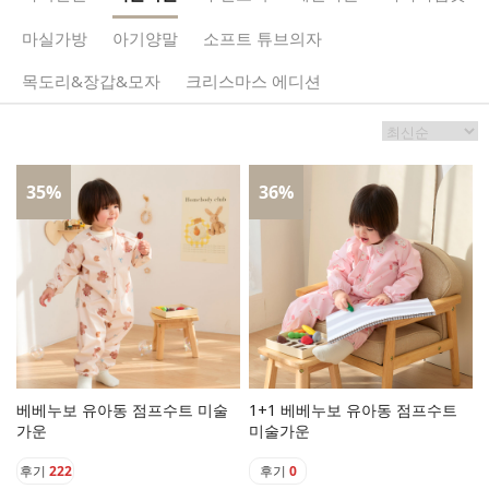
마실가방
아기양말
소프트 튜브의자
목도리&장갑&모자
크리스마스 에디션
35
%
36
%
베베누보 유아동 점프수트 미술
1+1 베베누보 유아동 점프수트
가운
미술가운
후기
222
후기
0