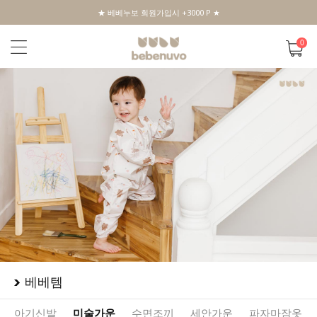
★ 베베누보 회원가입시 +3000 P ★
0
베베템
아기신발
미술가운
수면조끼
세안가운
파자마잠옷