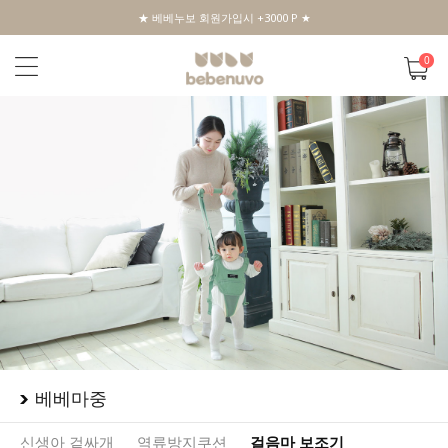
★ 베베누보 회원가입시 +3000 P ★
0
베베마중
신생아 겉싸개
역류방지쿠션
걸음마 보조기