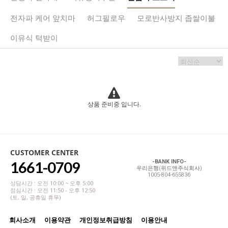
전자파 케어 앞치마
허그필로우
모로반사방지 좁쌀이불
이유식 턱받이
상품 준비중 입니다.
CUSTOMER CENTER
1661-0709
-BANK INFO-
우리은행(위드앤주식회사)
1005-804-655836
상담시간 : 오전 10:00 ~ 오후 5:00
점심시간 : 오전 11:50 - 오후 12:50
(토, 일, 공휴일 휴무)
회사소개
이용약관
개인정보취급방침
이용안내