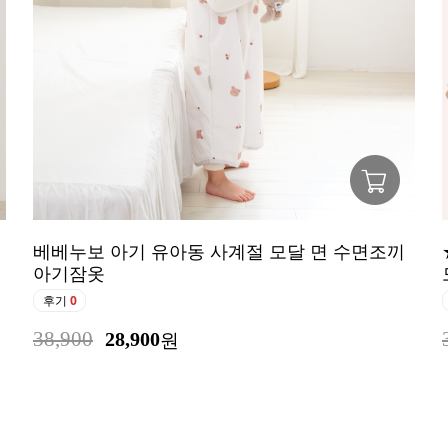
베베누보 아기 유아동 사계절 모달 면 수면조끼
아기잠옷
후기
0
38,900
28,900
원