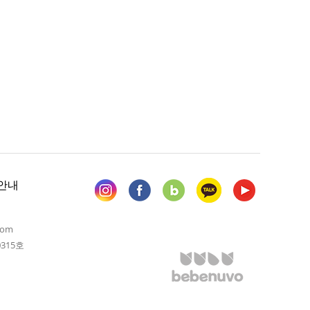
안내
com
315호