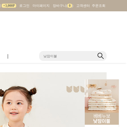
입
+3,000P
로그인
마이페이지
장바구니(
0
)
고객센터
주문조회
|