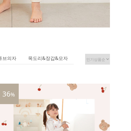
튜브의자
목도리&장갑&모자
36
%