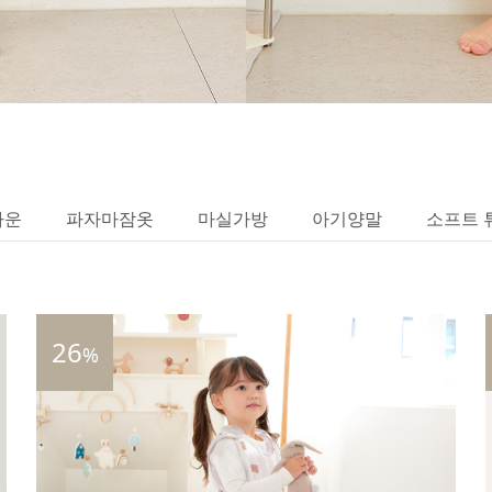
가운
파자마잠옷
마실가방
아기양말
소프트 
26
%