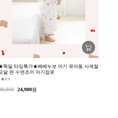
★똑딜 타임특가★베베누보 아기 유아동 사계절
모달 면 수면조끼 아기잠옷
후기
1
38,900
24,900
원