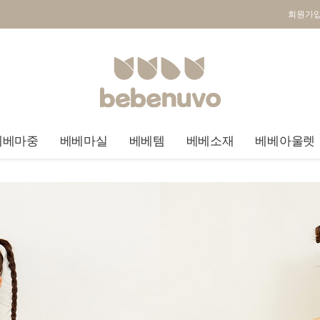
회원가
베베마중
베베마실
베베템
베베소재
베베아울렛