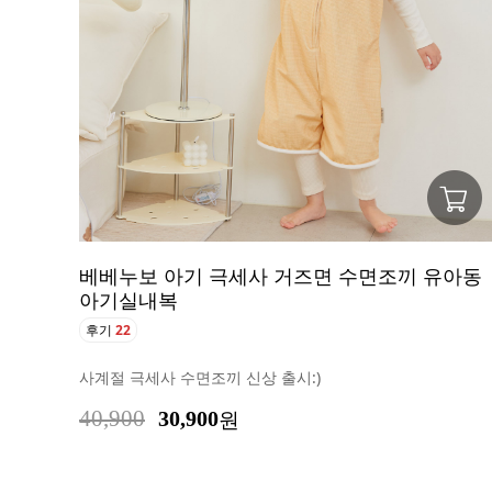
베베누보 아기 극세사 거즈면 수면조끼 유아동
아기실내복
후기
22
사계절 극세사 수면조끼 신상 출시:)
40,900
30,900
원