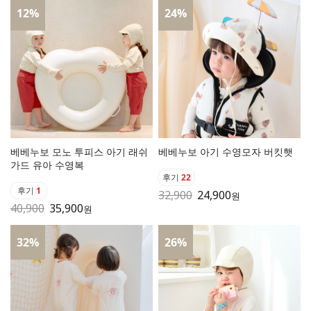
12
%
24
%
베베누보 모노 투피스 아기 래쉬
베베누보 아기 수영모자 버킷햇
가드 유아 수영복
후기
22
후기
1
32,900
24,900
원
40,900
35,900
원
32
%
26
%