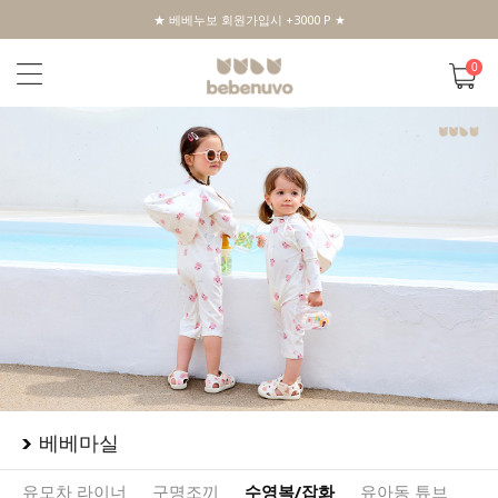
★ 베베누보 회원가입시 +3000 P ★
0
베베마실
유모차 라이너
구명조끼
수영복/잡화
유아동 튜브