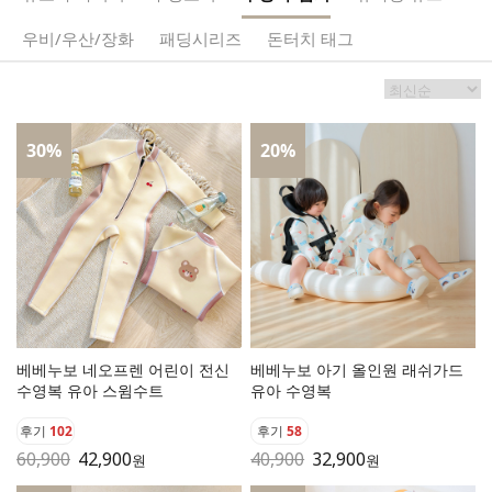
우비/우산/장화
패딩시리즈
돈터치 태그
30
%
20
%
베베누보 네오프렌 어린이 전신
베베누보 아기 올인원 래쉬가드
수영복 유아 스윔수트
유아 수영복
후기
102
후기
58
60,900
42,900
40,900
32,900
원
원