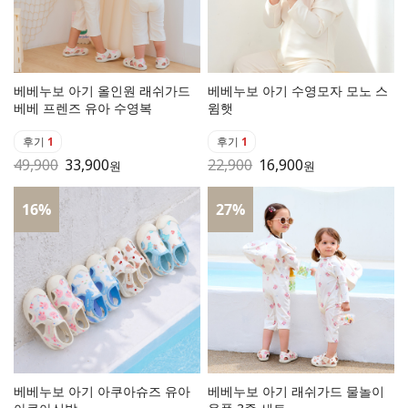
베베누보 아기 올인원 래쉬가드
베베누보 아기 수영모자 모노 스
베베 프렌즈 유아 수영복
윔햇
후기
1
후기
1
49,900
33,900
22,900
16,900
원
원
16
%
27
%
베베누보 아기 아쿠아슈즈 유아
베베누보 아기 래쉬가드 물놀이