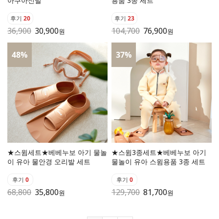
아쿠아신발
용품 3종 세트
후기
20
후기
23
36,900
30,900
104,700
76,900
원
원
48
%
37
%
★스윔세트★베베누보 아기 물놀
★스윔3종세트★베베누보 아기
이 유아 물안경 오리발 세트
물놀이 유아 스윔용품 3종 세트
후기
0
후기
0
68,800
35,800
129,700
81,700
원
원