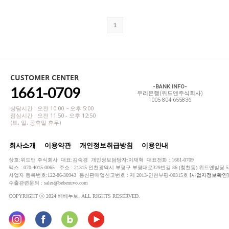
1
CUSTOMER CENTER
1661-0709
-BANK INFO-
우리은행(위드앤주식회사)
1005-804-655836
상담시간 : 오전 10:00 ~ 오후 5:00
점심시간 : 오전 11:50 - 오후 12:50
(토, 일, 공휴일 휴무)
회사소개
이용약관
개인정보취급방침
이용안내
상호:위드앤 주식회사 대표:김숙경 개인정보담당자:이재혁 대표전화 : 1661-0709
팩스 : 070-4015-0065 주소 : 21315 인천광역시 부평구 부평대로329번길 86 (청천동) 위드앤빌딩 5
사업자 등록번호:122-86-30943 통신판매업신고번호 : 제 2013-인천부평-00315호
[사업자정보확인]
수출관련문의 : sales@bebenuvo.com
COPYRIGHT ⓒ 2024 베베누보. ALL RIGHTS RESERVED.