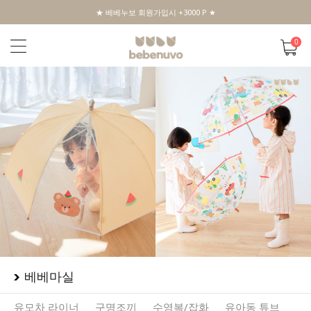
★ 베베누보 회원가입시 +3000 P ★
0
베베마실
유모차 라이너
구명조끼
수영복/잡화
유아동 튜브