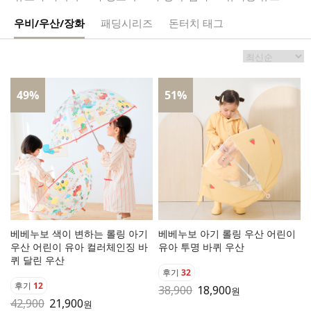
우비/우산/장화
패딩시리즈
돈터치 태그
49
%
51
%
베베누보 색이 변하는 롤링 아기
베베누보 아기 롤링 우산 어린이
우산 어린이 유아 컬러체인징 바
유아 투명 바퀴 우산
퀴 달린 우산
후기
32
후기
12
38,900
18,900
원
42,900
21,900
원