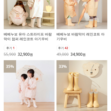
베베누보 유아 스트라이프 바람
베베누보 바람막이 레인코트 아
막이 점퍼 레인코트 아기우비
기우비
후기
1
후기
42
55,900
32,900
49,000
34,900
원
원
35
%
33
%