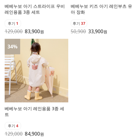
베베누보 아기 스트라이프 우비
베베누보 키즈 아기 레인부츠 유
레인용품 3종 세트
아 장화
후기
1
후기
37
129,000
83,900
50,900
33,900
원
원
34
%
베베누보 아기 레인용품 3종 세
트
후기
4
129,000
84,900
원