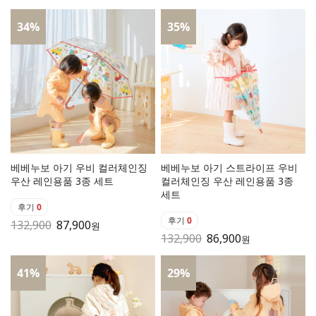
34
%
35
%
베베누보 아기 우비 컬러체인징
베베누보 아기 스트라이프 우비
우산 레인용품 3종 세트
컬러체인징 우산 레인용품 3종
세트
후기
0
후기
0
132,900
87,900
원
132,900
86,900
원
41
%
29
%