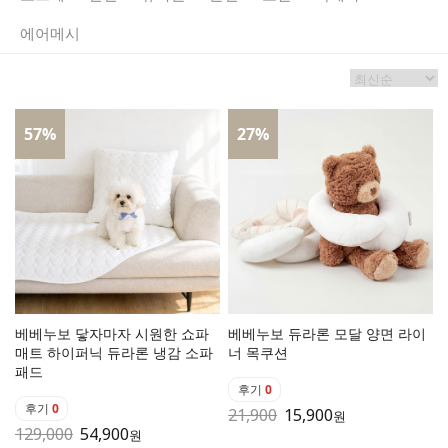
에어메시
57
%
27
%
베베누보 닿자마자 시원한 쇼파
베베누보 듀라론 모달 양면 라이
매트 하이퍼닉 듀라론 냉감 소파
너 목쿠션
패드
후기
0
후기
0
21,900
15,900
원
129,000
54,900
원