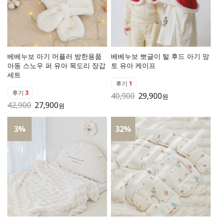
베베누보 아기 머플러 방한용품
베베누보 뽀글이 털 후드 아기 망
아동 스노우 퍼 유아 목도리 장갑
토 유아 케이프
세트
후기
1
후기
3
40,900
29,900
원
42,900
27,900
원
3
%
32
%