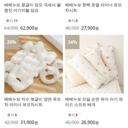
베베누보 몽글이 장모 극세사 블
베베누보 핫팩 온열 라이너 유모
랭킷 아기이불 담요
차시트
후기
11
후기
0
64,900
62,900
40,900
27,900
원
원
26
%
34
%
베베누보 자수 뽀글이 양면 유모
베베누보 모달 순면 유아 아기 와
차 라이너 유모차시트
이드 소프트 베개
후기
0
후기
8
42,900
31,900
40,900
26,900
원
원