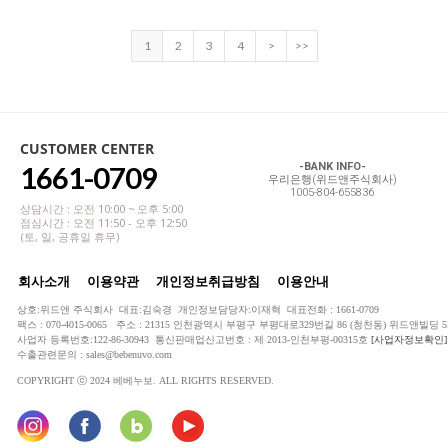
1
2
3
4
>
>>
CUSTOMER CENTER
1661-0709
-BANK INFO-
우리은행(위드앤주식회사)
1005-804-655836
상담시간 : 오전 10:00 ~ 오후 5:00
점심시간 : 오전 11:50 - 오후 12:50
(토, 일, 공휴일 휴무)
회사소개
이용약관
개인정보취급방침
이용안내
상호:위드앤 주식회사 대표:김숙경 개인정보담당자:이재혁 대표전화 : 1661-0709
팩스 : 070-4015-0065 주소 : 21315 인천광역시 부평구 부평대로329번길 86 (청천동) 위드앤빌딩 5
사업자 등록번호:122-86-30943 통신판매업신고번호 : 제 2013-인천부평-00315호
[사업자정보확인]
수출관련문의 : sales@bebenuvo.com
COPYRIGHT ⓒ 2024 베베누보. ALL RIGHTS RESERVED.