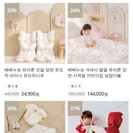
22
%
24
%
베베누보 듀라론 모달 양면 유모
베베누보 극세사 발열 듀라론 양
차 라이너 유모차시트
면 사계절 어린이집 낮잠이불
후기
0
후기
1
44,900
34,900
189,000
144,000
원
원
35
%
27
%