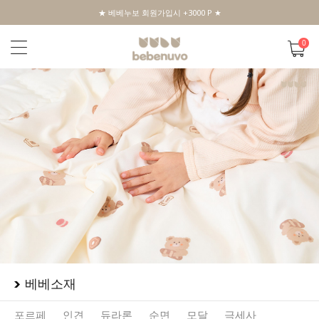
★ 베베누보 회원가입시 +3000 P ★
0
베베소재
포르페
인견
듀라론
순면
모달
극세사