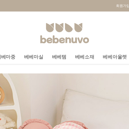
회원가
베베마중
베베마실
베베템
베베소재
베베아울렛