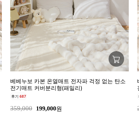
베베누보 카본 온열매트 전자파 걱정 없는 탄소
전기매트 커버분리형(패밀리)
후기
687
359,000
199,000
원