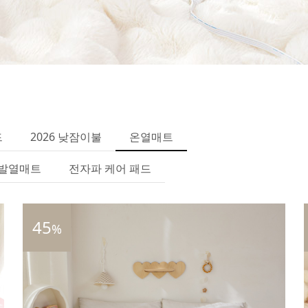
드
2026 낮잠이불
온열매트
발열매트
전자파 케어 패드
45
%