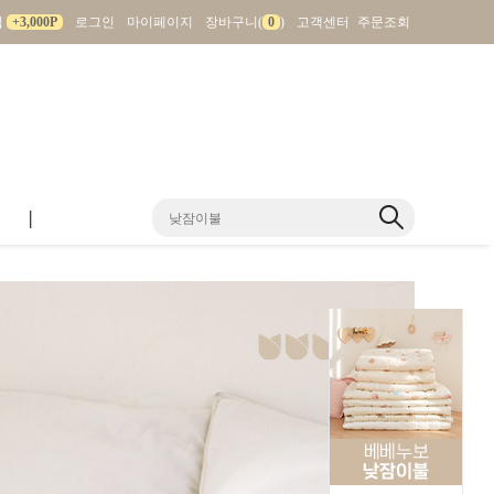
입
+3,000P
로그인
마이페이지
장바구니(
0
)
고객센터
주문조회
|