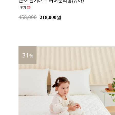
탄소 전기매트 커버분리형(유아)
후기
23
458,000
218,000
원
31
%