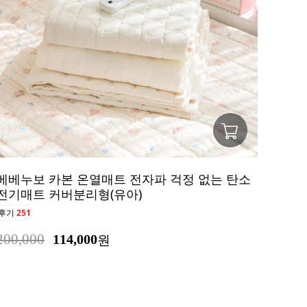
베베누보 카본 온열매트 전자파 걱정 없는 탄소
전기매트 커버분리형(유아)
후기
251
200,000
114,000
원