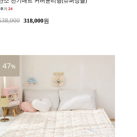
탄소 전기매트 커버분리형(슈퍼싱글)
후기
24
638,000
318,000
원
47
%