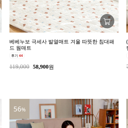
베베누보 극세사 발열매트 겨울 따뜻한 침대패
드 웜매트
후기
44
119,000
58,900
원
56
%