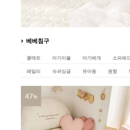
베베침구
쿨매트
아기이불
아기베개
소파패
패밀리
슈퍼싱글
유아용
원형
47
%