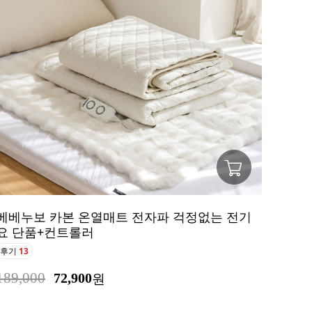
베베누보 카본 온열매트 전자파 걱정없는 전기
요 단품+컨트롤러
후기
13
189,000
72,900
원