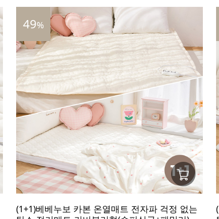
49
%
(1+1)베베누보 카본 온열매트 전자파 걱정 없는