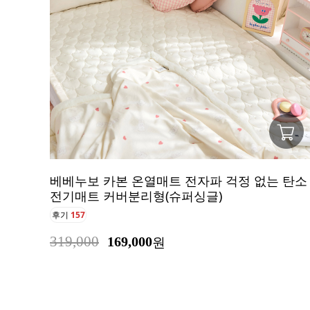
베베누보 카본 온열매트 전자파 걱정 없는 탄소
전기매트 커버분리형(슈퍼싱글)
후기
157
319,000
169,000
원