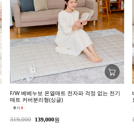
F/W 베베누보 온열매트 전자파 걱정 없는 전기
매트 커버분리형(싱글)
후기
0
319,000
139,000
원