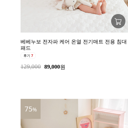
베베누보 전자파 케어 온열 전기매트 전용 침대
패드
후기
7
129,000
89,000
원
75
%