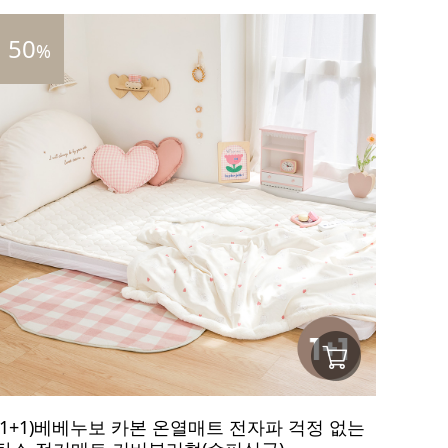
50
%
(1+1)베베누보 카본 온열매트 전자파 걱정 없는