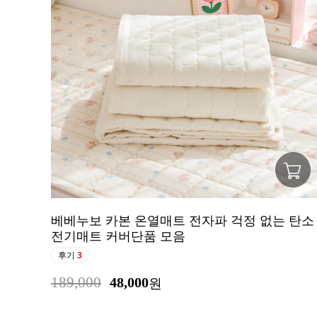
베베누보 카본 온열매트 전자파 걱정 없는 탄소
전기매트 커버단품 모음
후기
3
189,000
48,000
원