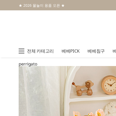
★ 2026 물놀이 용품 오픈 ★
전체 카테고리
베베PICK
베베침구
perrigato