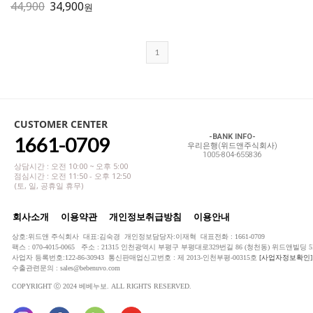
44,900
34,900
원
1
CUSTOMER CENTER
1661-0709
-BANK INFO-
우리은행(위드앤주식회사)
1005-804-655836
상담시간 : 오전 10:00 ~ 오후 5:00
점심시간 : 오전 11:50 - 오후 12:50
(토, 일, 공휴일 휴무)
회사소개
이용약관
개인정보취급방침
이용안내
상호:위드앤 주식회사 대표:김숙경 개인정보담당자:이재혁 대표전화 : 1661-0709
팩스 : 070-4015-0065 주소 : 21315 인천광역시 부평구 부평대로329번길 86 (청천동) 위드앤빌딩 5
사업자 등록번호:122-86-30943 통신판매업신고번호 : 제 2013-인천부평-00315호
[사업자정보확인]
수출관련문의 : sales@bebenuvo.com
COPYRIGHT ⓒ 2024 베베누보. ALL RIGHTS RESERVED.