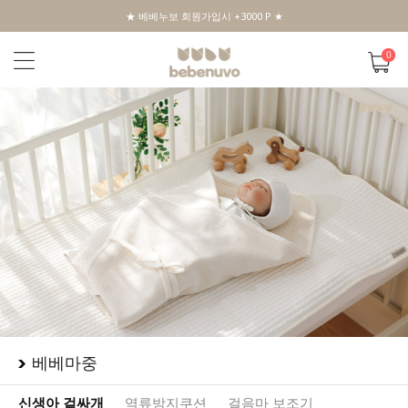
★ 베베누보 회원가입시 +3000 P ★
0
베베마중
신생아 겉싸개
역류방지쿠션
걸음마 보조기