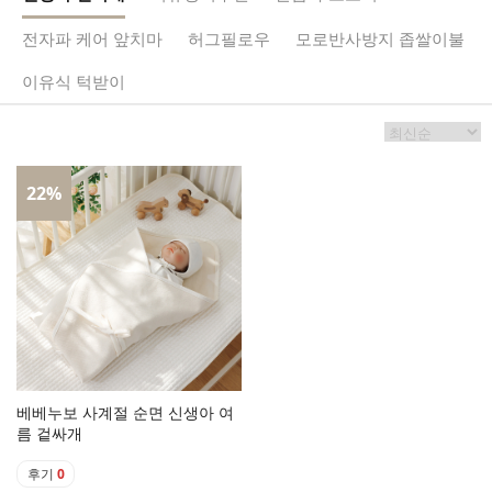
전자파 케어 앞치마
허그필로우
모로반사방지 좁쌀이불
이유식 턱받이
22
%
베베누보 사계절 순면 신생아 여
름 겉싸개
후기
0