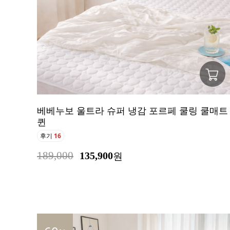
베베누보 울트라 슈퍼 냉감 포르페 쿨링 쿨매트
퀸
후기
16
189,000
135,900
원