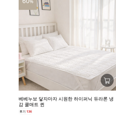
60
%
베베누보 닿자마자 시원한 하이퍼닉 듀라론 냉
감 쿨매트 퀸
후기
136