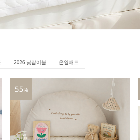
드
2026 낮잠이불
온열매트
55
%