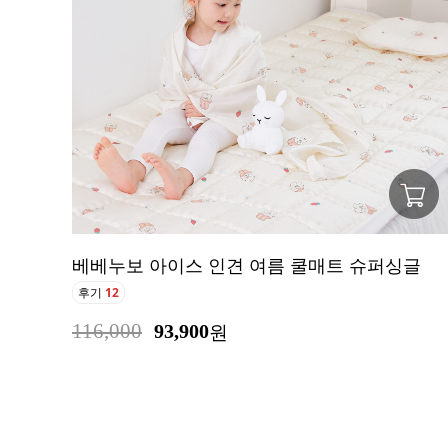
베베누보 아이스 인견 여름 쿨매트 슈퍼싱글
후기
12
116,000
93,900
원