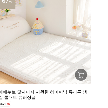
67
%
베베누보 닿자마자 시원한 하이퍼닉 듀라론 냉
감 쿨매트 슈퍼싱글
후기
75