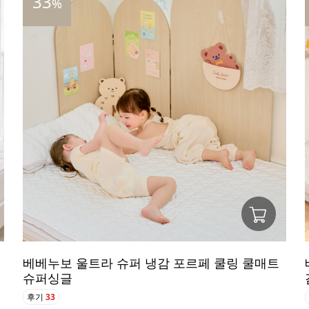
33
%
베베누보 울트라 슈퍼 냉감 포르페 쿨링 쿨매트
슈퍼싱글
후기
33