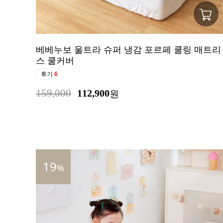
베베누보 울트라 슈퍼 냉감 포르페 쿨링 매트리
스 쿨커버
후기
6
159,000
112,900
원
19
%