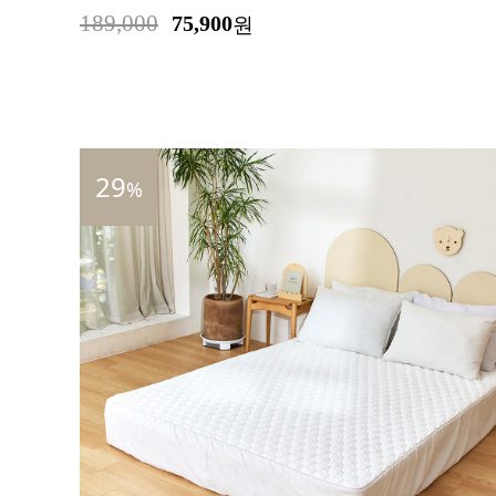
189,000
75,900
원
29
%