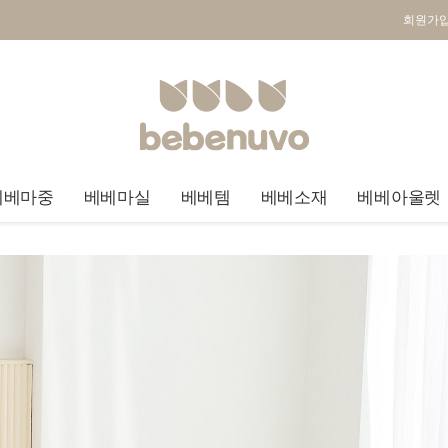
회원가
베베마중
베베마실
베베템
베베소재
베베아울렛