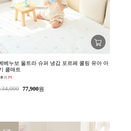
베베누보 울트라 슈퍼 냉감 포르페 쿨링 유아 아
기 쿨매트
후기
71
134,000
77,900
원