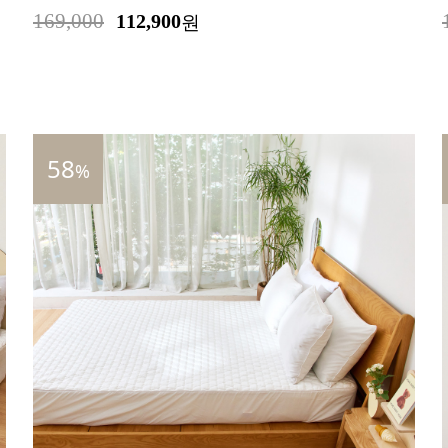
169,000
112,900
원
58
%