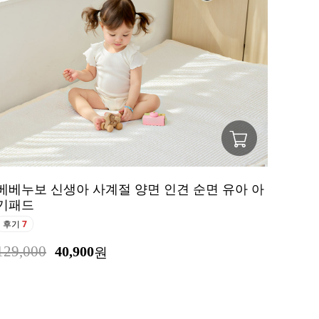
베베누보 신생아 사계절 양면 인견 순면 유아 아
기패드
후기
7
129,000
40,900
원