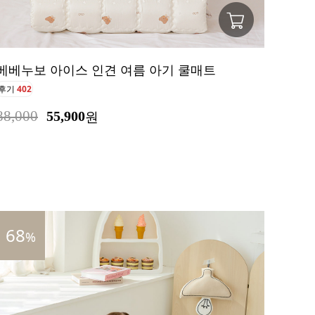
베베누보 아이스 인견 여름 아기 쿨매트
후기
402
88,000
55,900
원
68
%