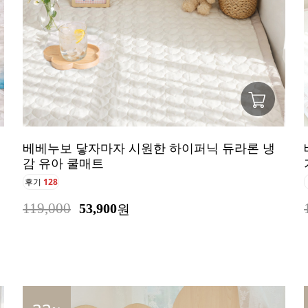
베베누보 닿자마자 시원한 하이퍼닉 듀라론 냉
감 유아 쿨매트
후기
128
119,000
53,900
원