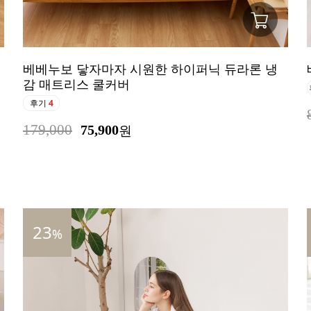
베베누보 닿자마자 시원한 하이퍼닉 듀라론 냉
감 매트리스 쿨커버
후기
4
179,000
75,900
원
23
%