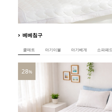
베베침구
쿨매트
아기이불
아기베개
소파패
28
%