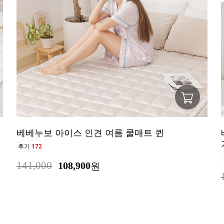
베베누보 아이스 인견 여름 쿨매트 퀸
후기
172
141,000
108,900
원