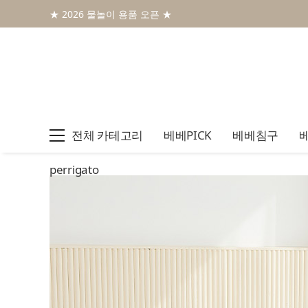
★ 2026 물놀이 용품 오픈 ★
전체 카테고리
베베PICK
베베침구
perrigato