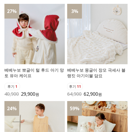
27
%
3
%
베베누보 뽀글이 털 후드 아기 망
베베누보 몽글이 장모 극세사 블
토 유아 케이프
랭킷 아기이불 담요
후기
1
후기
11
40,900
29,900
64,900
62,900
원
원
24
%
59
%