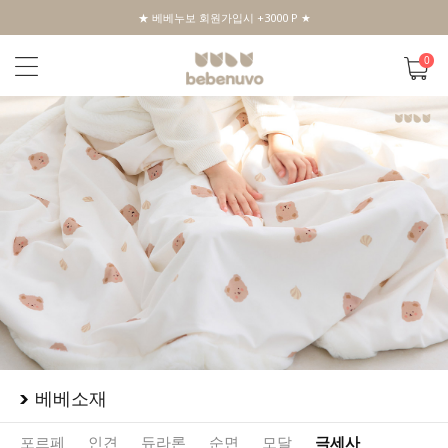
★ 베베누보 회원가입시 +3000 P ★
0
베베소재
포르페
인견
듀라론
순면
모달
극세사