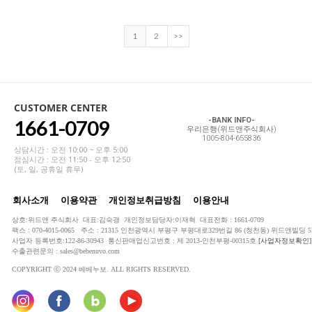
1
2
>>
CUSTOMER CENTER
1661-0709
-BANK INFO-
우리은행(위드앤주식회사)
1005-804-655836
상담시간 : 오전 10:00 ~ 오후 5:00
점심시간 : 오전 11:50 - 오후 12:50
(토, 일, 공휴일 휴무)
회사소개
이용약관
개인정보취급방침
이용안내
상호:위드앤 주식회사 대표:김숙경 개인정보담당자:이재혁 대표전화 : 1661-0709
팩스 : 070-4015-0065 주소 : 21315 인천광역시 부평구 부평대로329번길 86 (청천동) 위드앤빌딩 5
사업자 등록번호:122-86-30943 통신판매업신고번호 : 제 2013-인천부평-00315호
[사업자정보확인]
수출관련문의 : sales@bebenuvo.com
COPYRIGHT ⓒ 2024 베베누보. ALL RIGHTS RESERVED.