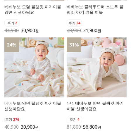
베베누보 모달 블랭킷 아기이불
베베누보 클라우드퍼 스노우 블
양면 신생아담요
랭킷 아기 겨울 이불
후기
2
후기
24
44,900
30,900
48,900
31,900
원
원
24
%
31
%
베베누보 양면 블랭킷 아기이불
1+1 베베누보 양면 블랭킷 아기
신생아담요
이불 신생아담요
후기
276
후기
4
40,900
30,900
81,800
56,800
원
원