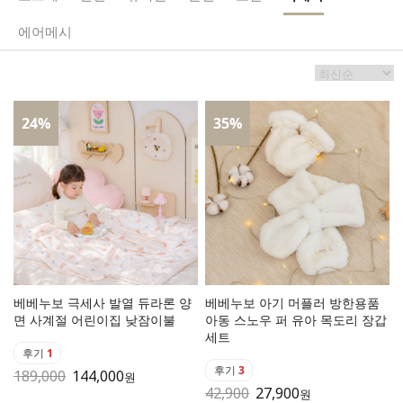
에어메시
24
%
35
%
베베누보 극세사 발열 듀라론 양
베베누보 아기 머플러 방한용품
면 사계절 어린이집 낮잠이불
아동 스노우 퍼 유아 목도리 장갑
세트
후기
1
후기
3
189,000
144,000
원
42,900
27,900
원