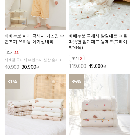
베베누보 아기 극세사 거즈면 수
베베누보 극세사 발열매트 겨울
면조끼 유아동 아기실내복
따뜻한 침대패드 웜매트(그레이
발열솜)
후기
22
후기
5
사계절 극세사 수면조끼 신상 출시:)
119,000
49,000
40,900
30,900
원
원
31
%
35
%