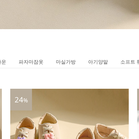
가운
파자마잠옷
마실가방
아기양말
소프트 
24
%