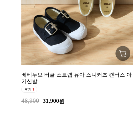
베베누보 버클 스트랩 유아 스니커즈 캔버스 아
기신발
후기
1
48,900
31,900
원