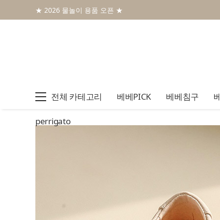
★ 2026 물놀이 용품 오픈 ★
전체 카테고리
베베PICK
베베침구
perrigato