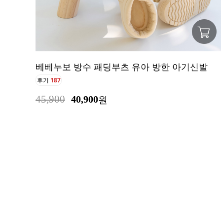
베베누보 방수 패딩부츠 유아 방한 아기신발
후기
187
45,900
40,900
원