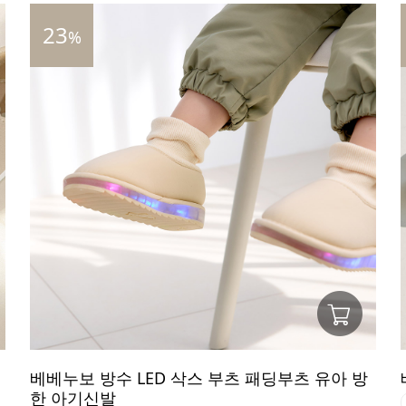
23
%
베베누보 방수 LED 삭스 부츠 패딩부츠 유아 방
한 아기신발