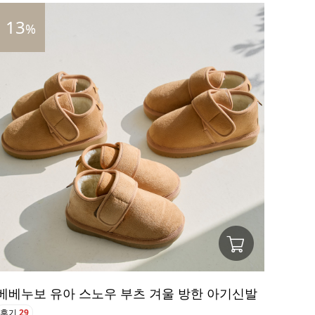
13
%
베베누보 유아 스노우 부츠 겨울 방한 아기신발
후기
29