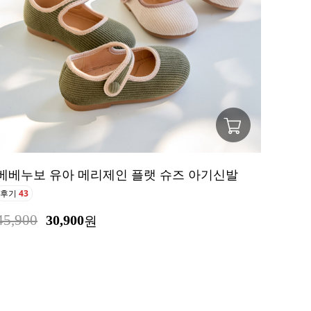
베베누보 유아 메리제인 플랫 슈즈 아기신발
후기
43
45,900
30,900
원