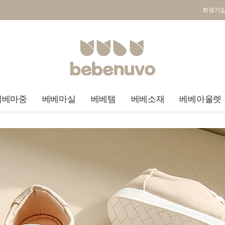
회원가
베베마중
베베마실
베베템
베베소재
베베아울렛