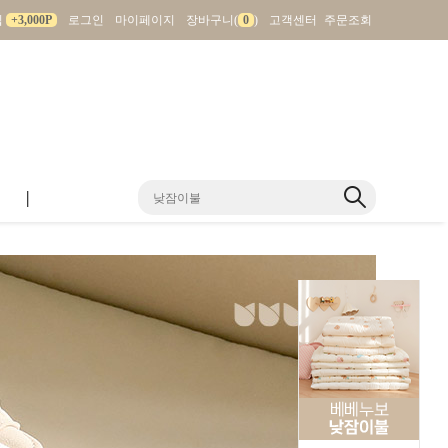
입
+3,000P
로그인
마이페이지
장바구니(
0
)
고객센터
주문조회
|