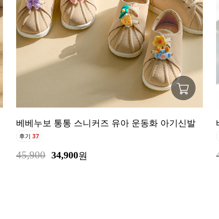
베베누보 통통 스니커즈 유아 운동화 아기신발
후기
37
45,900
34,900
원