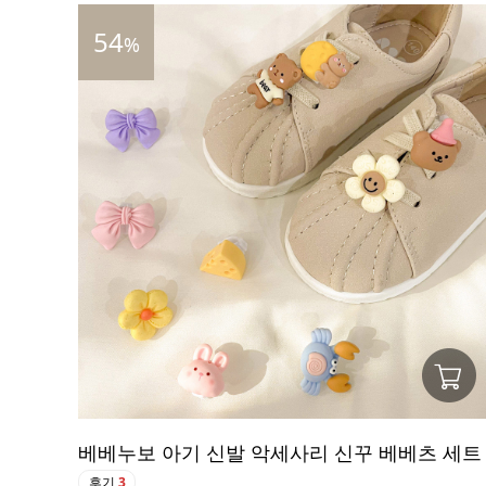
54
%
베베누보 아기 신발 악세사리 신꾸 베베츠 세트
후기
3