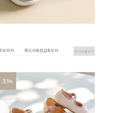
튜브의자
목도리&장갑&모자
33
%