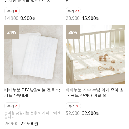
유치원 준비물 멀티파우치
방
후기
0
후기
27
14,900
8,900
23,900
15,900
원
원
21
%
38
%
베베누보 DIY 낮잠이불 전용 속
베베누보 자수 누빔 아기 유아 침
패드 / 솜베개
대 패드 신생아 이불 요
후기
2
후기
9
52,900
32,900
분리형 낮잠이불 전용 이너 패드/베개
원
입니다 !
28,900
22,900
원