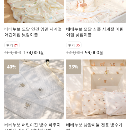
베베누보 모달 인견 양면 사계절
베베누보 모달 심플 사계절 어린
어린이집 낮잠이불
이집 낮잠이불
후기
21
후기
35
169,000
134,000
149,000
99,000
원
원
40
%
33
%
베베누보 어린이집 방수 파우치
베베누보 낮잠이불 전용 방수가