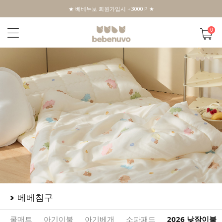
★ 베베누보 회원가입시 +3000 P ★
0
베베침구
쿨매트
아기이불
아기베개
소파패드
2026 낮잠이불