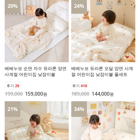
20
%
24
%
베베누보 순면 자수 듀라론 양면
베베누보 듀라론 모달 양면 사계
사계절 어린이집 낮잠이불
절 어린이집 낮잠이불 풀세트
후기
20
후기
416
199,000
159,000
189,000
144,000
원
원
21
%
34
%