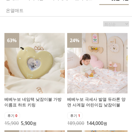
온열매트
63
%
24
%
베베누보 네임택 낮잠이불 가방
베베누보 극세사 발열 듀라론 양
이름표 하트 키링
면 사계절 어린이집 낮잠이불
후기
0
후기
1
15,900
5,900
189,000
144,000
원
원