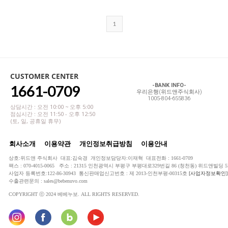
1
CUSTOMER CENTER
1661-0709
-BANK INFO-
우리은행(위드앤주식회사)
1005-804-655836
상담시간 : 오전 10:00 ~ 오후 5:00
점심시간 : 오전 11:50 - 오후 12:50
(토, 일, 공휴일 휴무)
회사소개
이용약관
개인정보취급방침
이용안내
상호:위드앤 주식회사 대표:김숙경 개인정보담당자:이재혁 대표전화 : 1661-0709
팩스 : 070-4015-0065 주소 : 21315 인천광역시 부평구 부평대로329번길 86 (청천동) 위드앤빌딩 5
사업자 등록번호:122-86-30943 통신판매업신고번호 : 제 2013-인천부평-00315호
[사업자정보확인]
수출관련문의 : sales@bebenuvo.com
COPYRIGHT ⓒ 2024 베베누보. ALL RIGHTS RESERVED.