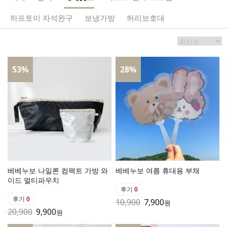
하프토이 자석완구
보냉가방
허리보호대
53
%
28
%
베베누보 나일론 컴팩트 가방 와
베베누보 여름 휴대용 부채
이드 멀티파우치
후기
0
후기
0
10,900
7,900
원
20,900
9,900
원