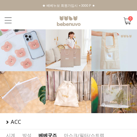
★ 베베누보 회원가입시 +3000 P ★
0
ACC
시계
방석
베베굿즈
마스크/필터/스트랩