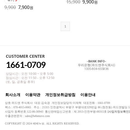
15,900
9,900
원
9,900
7,900
원
1
CUSTOMER CENTER
1661-0709
-BANK INFO-
우리은행(위드앤주식회사)
1005-804-655836
상담시간 : 오전 10:00 ~ 오후 5:00
점심시간 : 오전 11:50 - 오후 12:50
(토, 일, 공휴일 휴무)
회사소개
이용약관
개인정보취급방침
이용안내
상호:위드앤 주식회사 대표:김숙경 개인정보담당자:이재혁 대표전화 : 1661-0709
팩스 : 070-4015-0065 주소 : 21315 인천광역시 부평구 부평대로329번길 86 (청천동) 위드앤빌딩 5
사업자 등록번호:122-86-30943 통신판매업신고번호 : 제 2013-인천부평-00315호
[사업자정보확인]
수출관련문의 : sales@bebenuvo.com
COPYRIGHT ⓒ 2024 베베누보. ALL RIGHTS RESERVED.