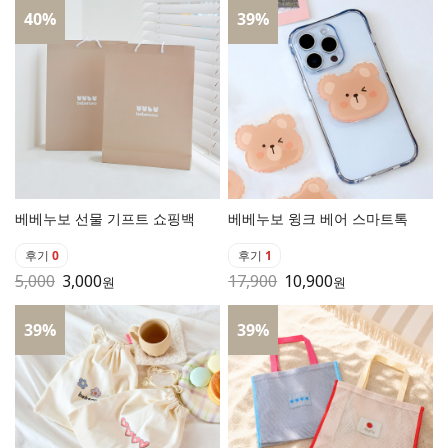
40
%
39
%
베베누보 선물 기프트 쇼핑백
베베누보 윙크 베어 스마트톡
후기
0
후기
1
5,000
3,000
17,900
10,900
원
원
39
%
39
%