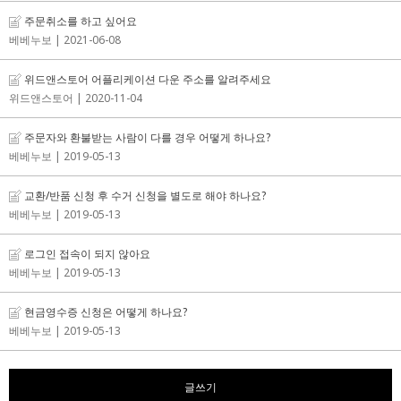
주문취소를 하고 싶어요
베베누보
| 2021-06-08
위드앤스토어 어플리케이션 다운 주소를 알려주세요
위드앤스토어
| 2020-11-04
주문자와 환불받는 사람이 다를 경우 어떻게 하나요?
베베누보
| 2019-05-13
교환/반품 신청 후 수거 신청을 별도로 해야 하나요?
베베누보
| 2019-05-13
로그인 접속이 되지 않아요
베베누보
| 2019-05-13
현금영수증 신청은 어떻게 하나요?
베베누보
| 2019-05-13
글쓰기