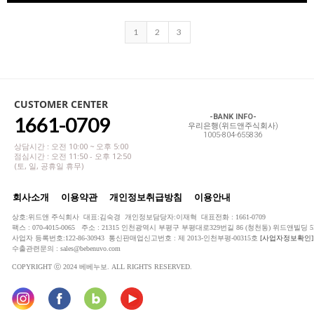
1
2
3
CUSTOMER CENTER
1661-0709
-BANK INFO-
우리은행(위드앤주식회사)
1005-804-655836
상담시간 : 오전 10:00 ~ 오후 5:00
점심시간 : 오전 11:50 - 오후 12:50
(토, 일, 공휴일 휴무)
회사소개
이용약관
개인정보취급방침
이용안내
상호:위드앤 주식회사 대표:김숙경 개인정보담당자:이재혁 대표전화 : 1661-0709
팩스 : 070-4015-0065 주소 : 21315 인천광역시 부평구 부평대로329번길 86 (청천동) 위드앤빌딩 5
사업자 등록번호:122-86-30943 통신판매업신고번호 : 제 2013-인천부평-00315호
[사업자정보확인]
수출관련문의 : sales@bebenuvo.com
COPYRIGHT ⓒ 2024 베베누보. ALL RIGHTS RESERVED.