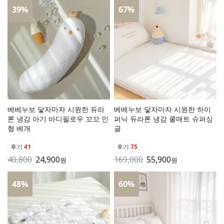
39
%
67
%
베베누보 닿자마자 시원한 듀라
베베누보 닿자마자 시원한 하이
론 냉감 아기 바디필로우 꼬꼬 인
퍼닉 듀라론 냉감 쿨매트 슈퍼싱
형 베개
글
후기
41
후기
75
40,800
24,900
169,000
55,900
원
원
48
%
60
%