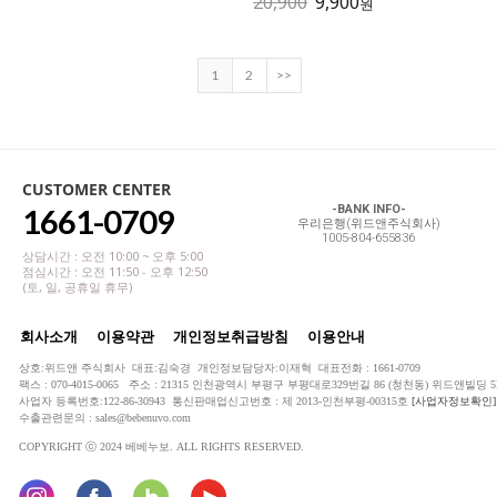
20,900
9,900
원
1
2
>>
CUSTOMER CENTER
1661-0709
-BANK INFO-
우리은행(위드앤주식회사)
1005-804-655836
상담시간 : 오전 10:00 ~ 오후 5:00
점심시간 : 오전 11:50 - 오후 12:50
(토, 일, 공휴일 휴무)
회사소개
이용약관
개인정보취급방침
이용안내
상호:위드앤 주식회사 대표:김숙경 개인정보담당자:이재혁 대표전화 : 1661-0709
팩스 : 070-4015-0065 주소 : 21315 인천광역시 부평구 부평대로329번길 86 (청천동) 위드앤빌딩 5
사업자 등록번호:122-86-30943 통신판매업신고번호 : 제 2013-인천부평-00315호
[사업자정보확인]
수출관련문의 : sales@bebenuvo.com
COPYRIGHT ⓒ 2024 베베누보. ALL RIGHTS RESERVED.