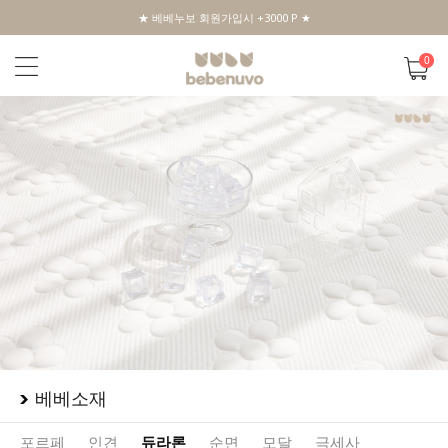
★ 베베누보 회원가입시 +3000 P ★
0
베베소재
포르페
인견
듀라론
순면
모달
극세사