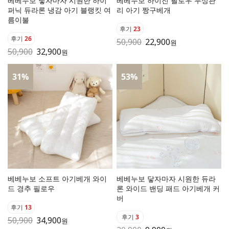
베베누보 닿자마자 시원한 하이
베베누보 하이진 필로우 두상관
퍼닉 듀라론 냉감 아기 블랭킷 여
리 아기 짱구베개
름이불
후기
23
후기
26
50,900
22,900
원
50,900
32,900
원
31
%
53
%
베베누보 소프트 아기베개 와이
베베누보 닿자마자 시원한 듀라
드 경추 필로우
론 와이드 밴딩 패드 아기베개 커
버
후기
13
후기
3
50,900
34,900
원