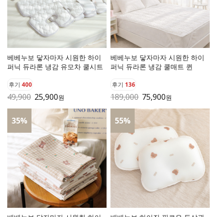
베베누보 닿자마자 시원한 하이
베베누보 닿자마자 시원한 하이
퍼닉 듀라론 냉감 유모차 쿨시트
퍼닉 듀라론 냉감 쿨매트 퀸
후기
400
후기
136
49,900
25,900
189,000
75,900
원
원
35
%
55
%