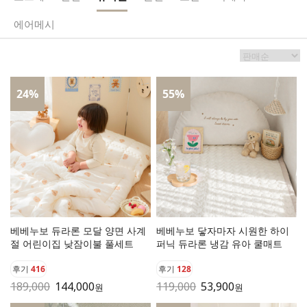
에어메시
24
%
55
%
베베누보 듀라론 모달 양면 사계
베베누보 닿자마자 시원한 하이
절 어린이집 낮잠이불 풀세트
퍼닉 듀라론 냉감 유아 쿨매트
후기
416
후기
128
189,000
144,000
119,000
53,900
원
원