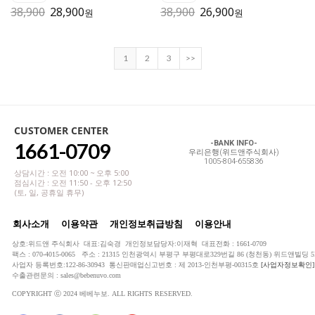
38,900
28,900
38,900
26,900
원
원
1
2
3
>>
CUSTOMER CENTER
1661-0709
-BANK INFO-
우리은행(위드앤주식회사)
1005-804-655836
상담시간 : 오전 10:00 ~ 오후 5:00
점심시간 : 오전 11:50 - 오후 12:50
(토, 일, 공휴일 휴무)
회사소개
이용약관
개인정보취급방침
이용안내
상호:위드앤 주식회사 대표:김숙경 개인정보담당자:이재혁 대표전화 : 1661-0709
팩스 : 070-4015-0065 주소 : 21315 인천광역시 부평구 부평대로329번길 86 (청천동) 위드앤빌딩 5
사업자 등록번호:122-86-30943 통신판매업신고번호 : 제 2013-인천부평-00315호
[사업자정보확인]
수출관련문의 : sales@bebenuvo.com
COPYRIGHT ⓒ 2024 베베누보. ALL RIGHTS RESERVED.