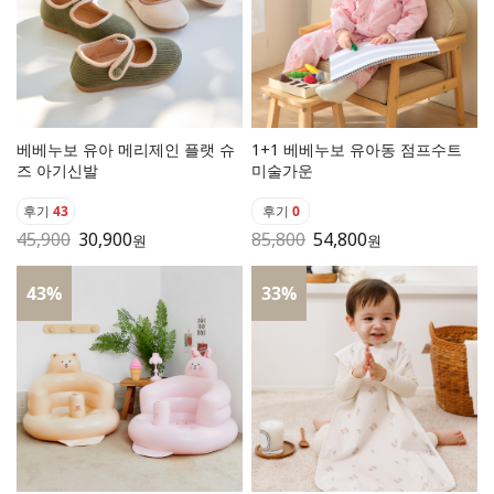
베베누보 유아 메리제인 플랫 슈
1+1 베베누보 유아동 점프수트
즈 아기신발
미술가운
후기
43
후기
0
45,900
30,900
85,800
54,800
원
원
43
%
33
%