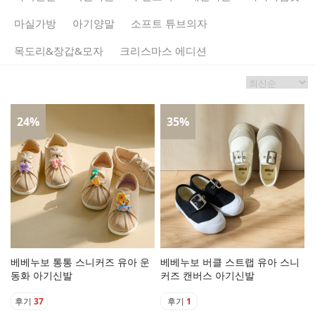
마실가방
아기양말
소프트 튜브의자
목도리&장갑&모자
크리스마스 에디션
24
%
35
%
베베누보 통통 스니커즈 유아 운
베베누보 버클 스트랩 유아 스니
동화 아기신발
커즈 캔버스 아기신발
후기
37
후기
1