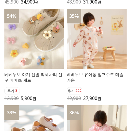
45,900
34,900
48,900
31,900
원
원
54
%
35
%
베베누보 아기 신발 악세사리 신
베베누보 유아동 점프수트 미술
꾸 베베츠 세트
가운
후기
3
후기
222
12,900
5,900
42,900
27,900
원
원
33
%
36
%