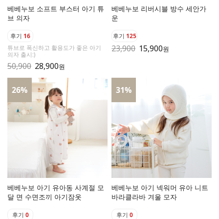
베베누보 소프트 부스터 아기 튜
베베누보 리버시블 방수 세안가
브 의자
운
후기
16
후기
125
23,900
15,900
튜브로 폭신하고 활용도가 좋은 아기
원
의자 출시:)
50,900
28,900
원
26
%
31
%
베베누보 아기 유아동 사계절 모
베베누보 아기 넥워머 유아 니트
달 면 수면조끼 아기잠옷
바라클라바 겨울 모자
후기
0
후기
0