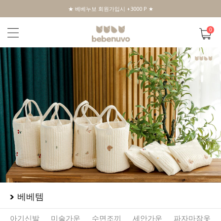
★ 베베누보 회원가입시 +3000 P ★
0
베베템
아기신발
미술가운
수면조끼
세안가운
파자마잠옷