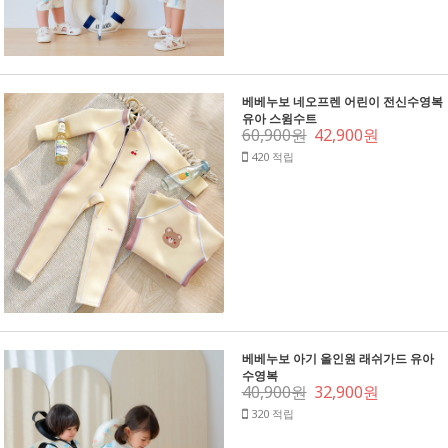
베베누보 네오프렌 어린이 전신수영복
유아 스윔수트
60,900원
42,900원
420 적립
베베누보 아기 올인원 래쉬가드 유아
수영복
40,900원
32,900원
320 적립