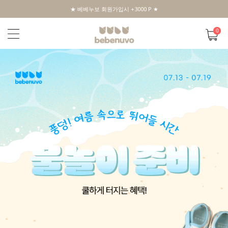
★ 베베누보 회원가입시 +3000 P ★
0