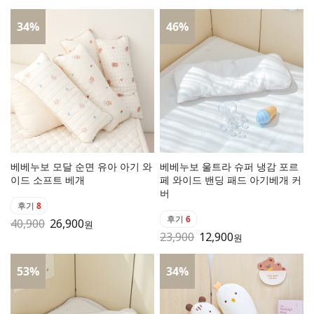
34
%
46
%
베베누보 모달 순면 유아 아기 와
베베누보 울트라 슈퍼 냉감 포르
이드 소프트 베개
페 와이드 밴딩 패드 아기베개 커
버
후기
8
후기
6
40,900
26,900
원
23,900
12,900
원
53
%
34
%