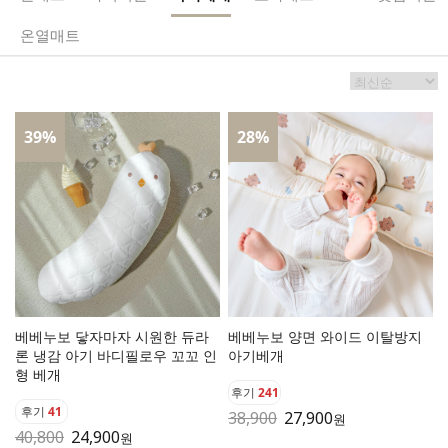
온열매트
39
%
28
%
베베누보 닿자마자 시원한 듀라
베베누보 양면 와이드 이탈방지
론 냉감 아기 바디필로우 꼬꼬 인
아기베개
형 베개
후기
241
후기
41
38,900
27,900
원
40,800
24,900
원