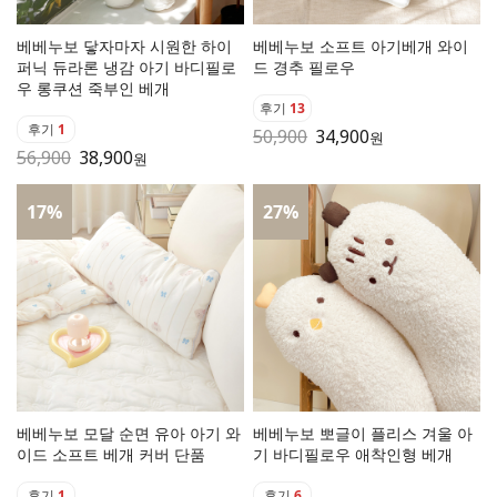
베베누보 닿자마자 시원한 하이
베베누보 소프트 아기베개 와이
퍼닉 듀라론 냉감 아기 바디필로
드 경추 필로우
우 롱쿠션 죽부인 베개
후기
13
후기
1
50,900
34,900
원
56,900
38,900
원
17
%
27
%
베베누보 모달 순면 유아 아기 와
베베누보 뽀글이 플리스 겨울 아
이드 소프트 베개 커버 단품
기 바디필로우 애착인형 베개
후기
1
후기
6