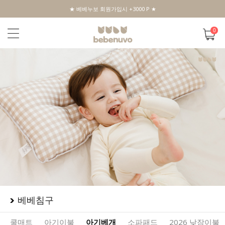
★ 베베누보 회원가입시 +3000 P ★
0
베베침구
쿨매트
아기이불
아기베개
소파패드
2026 낮잠이불