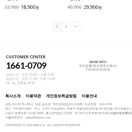
22,900
18,900
40,900
29,900
원
원
1
2
>>
CUSTOMER CENTER
1661-0709
-BANK INFO-
우리은행(위드앤주식회사)
1005-804-655836
상담시간 : 오전 10:00 ~ 오후 5:00
점심시간 : 오전 11:50 - 오후 12:50
(토, 일, 공휴일 휴무)
회사소개
이용약관
개인정보취급방침
이용안내
상호:위드앤 주식회사 대표:김숙경 개인정보담당자:이재혁 대표전화 : 1661-0709
팩스 : 070-4015-0065 주소 : 21315 인천광역시 부평구 부평대로329번길 86 (청천동) 위드앤빌딩 5
사업자 등록번호:122-86-30943 통신판매업신고번호 : 제 2013-인천부평-00315호
[사업자정보확인]
수출관련문의 : sales@bebenuvo.com
COPYRIGHT ⓒ 2024 베베누보. ALL RIGHTS RESERVED.