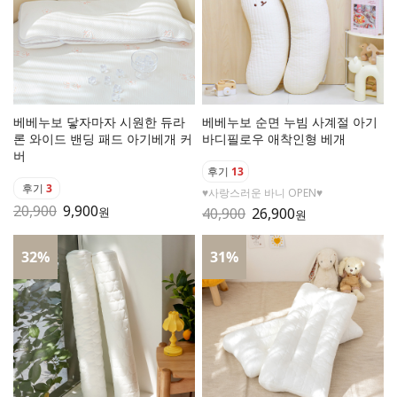
베베누보 닿자마자 시원한 듀라
베베누보 순면 누빔 사계절 아기
론 와이드 밴딩 패드 아기베개 커
바디필로우 애착인형 베개
버
후기
13
후기
3
♥사랑스러운 바니 OPEN♥
20,900
9,900
원
40,900
26,900
원
32
%
31
%