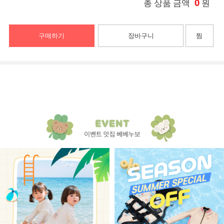
0
총 상품 금액
원
구매하기
장바구니
찜