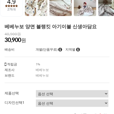
베베누보 양면 블랭킷 아기이불 신생아담요
40,900원
30,900
원
배송비
개별(단품무료)
지역별
적립금
1%
제조사
베베누보
브랜드
베베누보
제품선택
디자인선택1