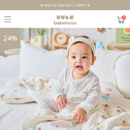
★ 베베누보 회원가입시 +3000 P ★
0
24
%