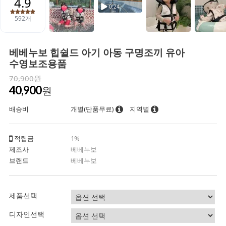
베베누보 힙쉴드 아기 아동 구명조끼 유아
수영보조용품
70,900원
40,900
원
배송비
개별(단품무료)
지역별
적립금
1%
제조사
베베누보
브랜드
베베누보
제품선택
디자인선택