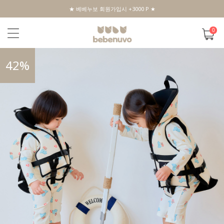
★ 베베누보 회원가입시 +3000 P ★
0
42
%