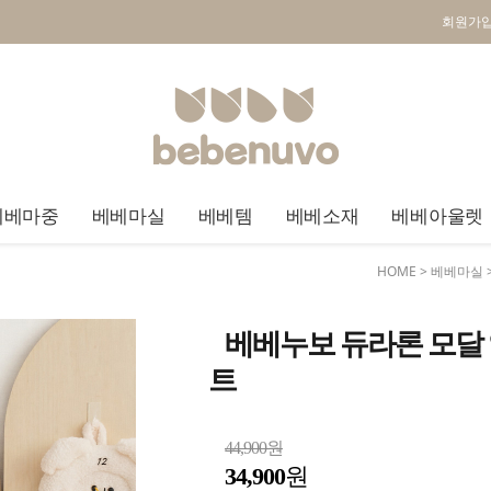
회원가
베베마중
베베마실
베베템
베베소재
베베아울렛
HOME
>
베베마실
베베누보 듀라론 모달
트
44,900원
34,900
원