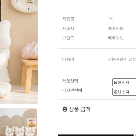
적립금
1%
제조사
베베누보
브랜드
베베누보
배송비
기본배송비 정책
제품선택
디자인선택
총 상품 금액