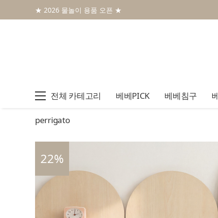
★ 2026 물놀이 용품 오픈 ★
전체 카테고리
베베PICK
베베침구
perrigato
22
%