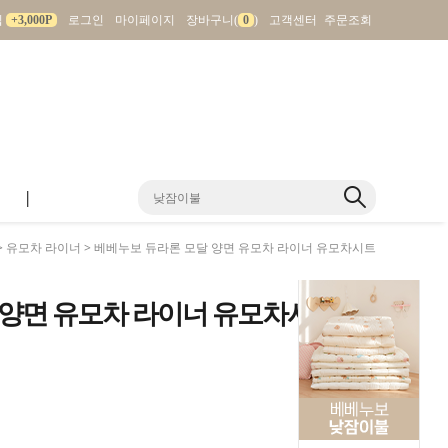
입
+3,000P
로그인
마이페이지
장바구니(
0
)
고객센터
주문조회
|
>
유모차 라이너
> 베베누보 듀라론 모달 양면 유모차 라이너 유모차시트
 양면 유모차 라이너 유모차시