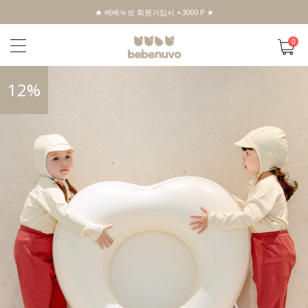
★ 베베누보 회원가입시 +3000 P ★
0
12
%