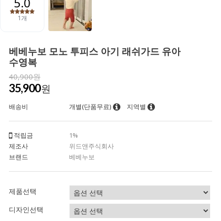
베베누보 모노 투피스 아기 래쉬가드 유아
수영복
40,900원
35,900
원
배송비
개별(단품무료)
지역별
적립금
1%
제조사
위드앤주식회사
브랜드
베베누보
제품선택
디자인선택