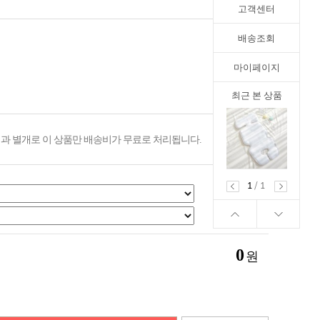
고객센터
배송조회
마이페이지
최근 본 상품
과 별개로 이 상품만 배송비가 무료로 처리됩니다.
1
/
1
0
원