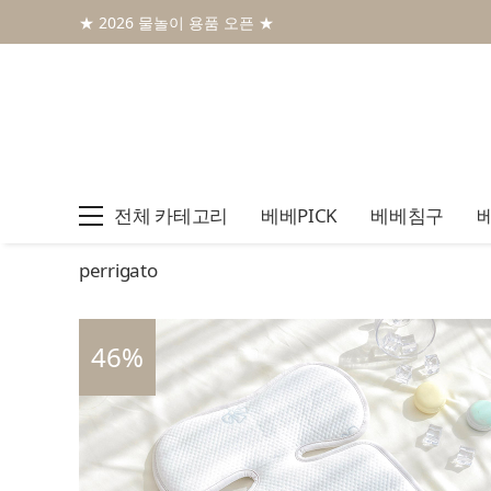
★ 2026 물놀이 용품 오픈 ★
전체 카테고리
베베PICK
베베침구
perrigato
46
%