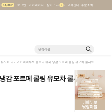
입
+3,000P
로그인
마이페이지
장바구니(
0
)
고객센터
주문조회
|
>
유모차 라이너
> 베베누보 울트라 슈퍼 냉감 포르페 쿨링 유모차 쿨시트
냉감 포르페 쿨링 유모차 쿨시