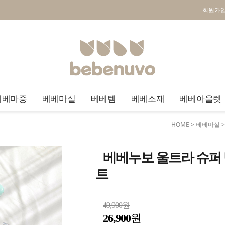
회원가
베베마중
베베마실
베베템
베베소재
베베아울렛
HOME
>
베베마실
베베누보 울트라 슈퍼 
트
49,900원
26,900
원