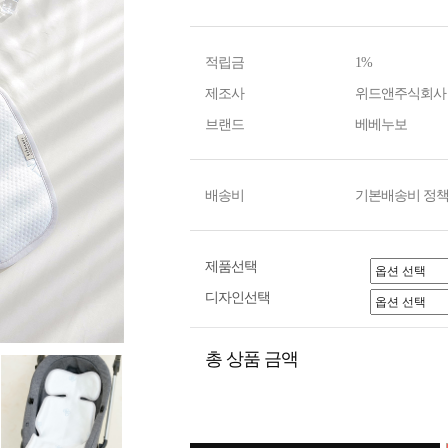
적립금
1%
제조사
위드앤주식회사
브랜드
베베누보
배송비
기본배송비 정책
제품선택
디자인선택
총 상품 금액