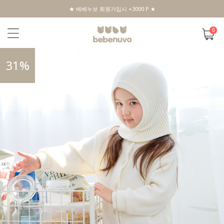
★ 베베누보 회원가입시 +3000 P ★
0
31
%