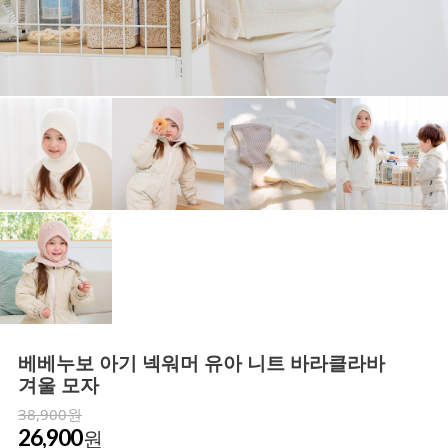
베베누보 아기 넥워머 유아 니트 바라클라바
겨울 모자
38,900원
26,900
원