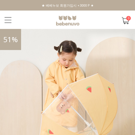
★ 베베누보 회원가입시 +3000 P ★
0
51
%