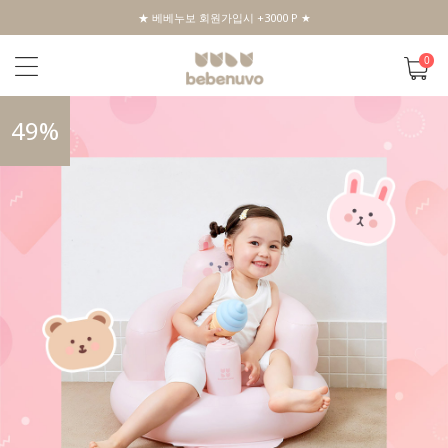
★ 베베누보 회원가입시 +3000 P ★
0
49
%