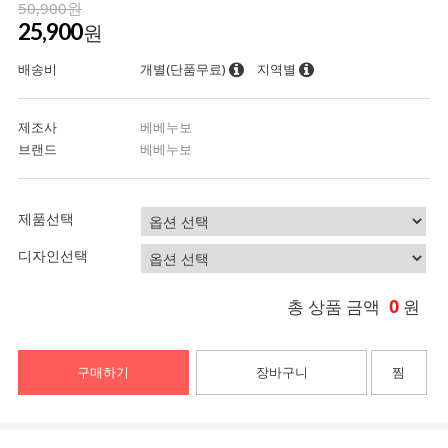
50,900원
25,900
원
배송비
개별(단품무료)
지역별
제조사
베베누보
브랜드
베베누보
제품선택
디자인선택
0
총 상품 금액
원
구매하기
장바구니
찜