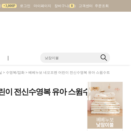
입
+3,000P
로그인
마이페이지
장바구니(
0
)
고객센터
주문조회
|
실
>
수영복/잡화
> 베베누보 네오프렌 어린이 전신수영복 유아 스윔수트
린이 전신수영복 유아 스윔수