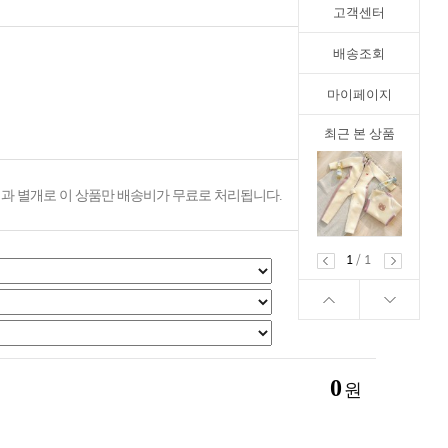
고객센터
배송조회
마이페이지
최근 본 상품
과 별개로 이 상품만 배송비가 무료로 처리됩니다.
1
/
1
0
원