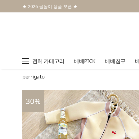
★ 2026 물놀이 용품 오픈 ★
전체 카테고리
베베PICK
베베침구
perrigato
30
%