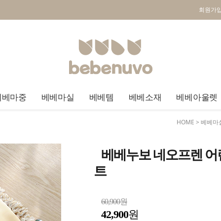
회원가
베베마중
베베마실
베베템
베베소재
베베아울렛
HOME
>
베베마
베베누보 네오프렌 어
트
60,900원
42,900
원