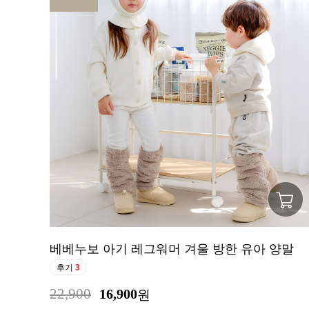
베베누보 아기 레그워머 겨울 방한 유아 양말
후기
3
22,900
16,900
원