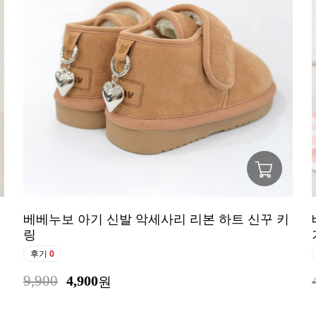
베베누보 아기 신발 악세사리 리본 하트 신꾸 키
링
후기
0
9,900
4,900
원