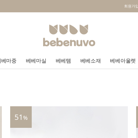
회원가
베베마중
베베마실
베베템
베베소재
베베아울렛
51
%