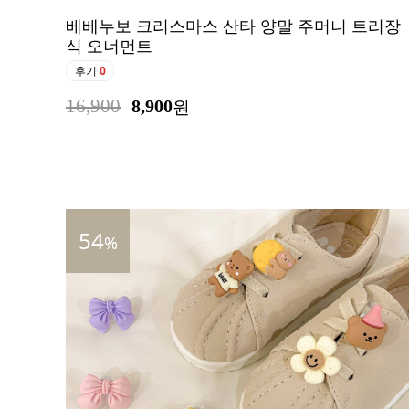
베베누보 크리스마스 산타 양말 주머니 트리장
식 오너먼트
후기
0
16,900
8,900
원
54
%