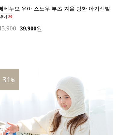
베베누보 유아 스노우 부츠 겨울 방한 아기신발
후기
29
45,900
39,900
원
31
%