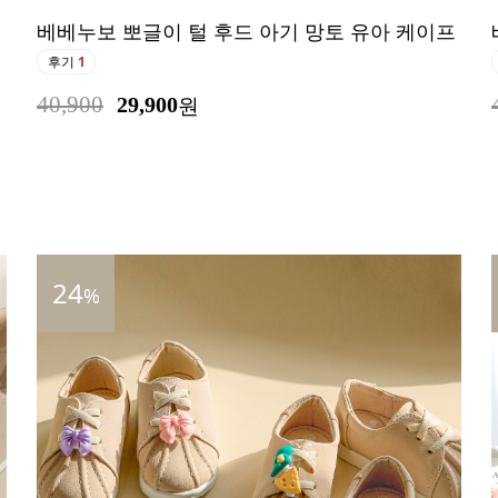
베베누보 뽀글이 털 후드 아기 망토 유아 케이프
후기
1
40,900
29,900
원
24
%