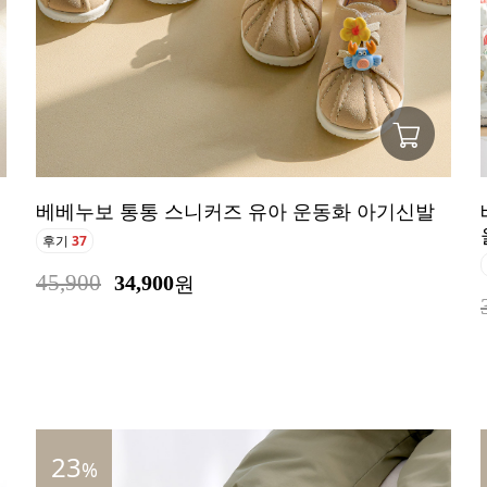
베베누보 통통 스니커즈 유아 운동화 아기신발
후기
37
45,900
34,900
원
23
%