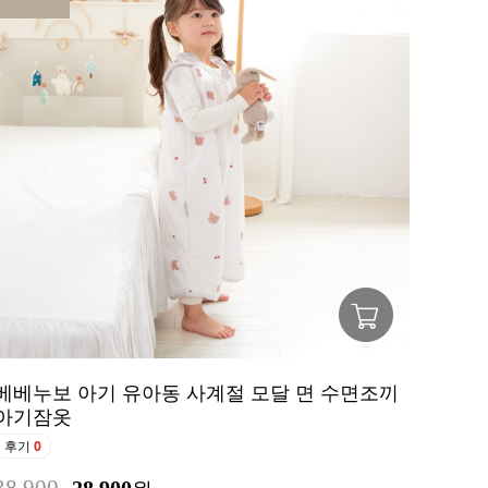
베베누보 아기 유아동 사계절 모달 면 수면조끼
아기잠옷
후기
0