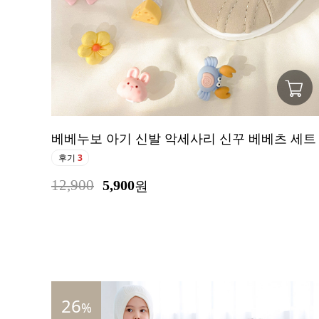
베베누보 아기 신발 악세사리 신꾸 베베츠 세트
후기
3
12,900
5,900
원
26
%