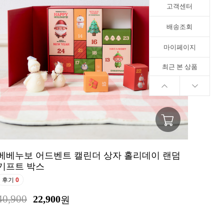
고객센터
배송조회
마이페이지
최근 본 상품
베베누보 어드벤트 캘린더 상자 홀리데이 랜덤
기프트 박스
후기
0
40,900
22,900
원