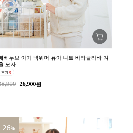
베베누보 아기 넥워머 유아 니트 바라클라바 겨
울 모자
후기
0
38,900
26,900
원
26
%