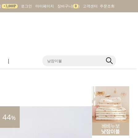
입
+3,000P
로그인
마이페이지
장바구니(
0
)
고객센터
주문조회
|
44
%