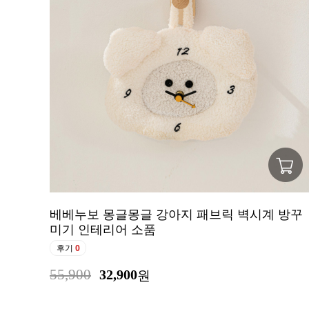
베베누보 몽글몽글 강아지 패브릭 벽시계 방꾸
미기 인테리어 소품
후기
0
55,900
32,900
원