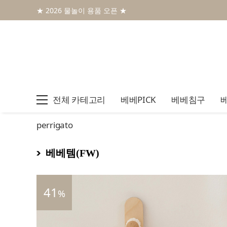
★ 2026 물놀이 용품 오픈 ★
전체 카테고리
베베PICK
베베침구
perrigato
베베템(FW)
41
%