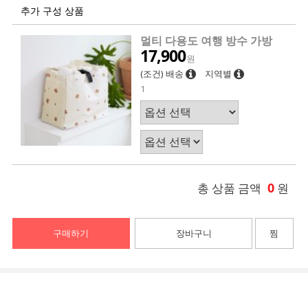
추가 구성 상품
멀티 다용도 여행 방수 가방
17,900
원
(조건) 배송
지역별
1
0
총 상품 금액
원
구매하기
장바구니
찜