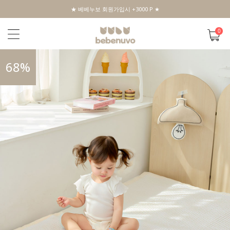
★ 베베누보 회원가입시 +3000 P ★
0
68
%