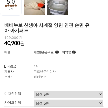
베베누보 신생아 사계절 양면 인견 순면 유
아 아기패드
129,000원
40,900
원
배송비
개별(단품무료)
지역별
적립금
1%
제조사
위드앤주식회사
브랜드
베베누보
디자인선택
사이즈선택