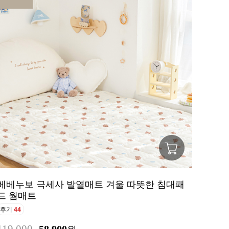
베베누보 극세사 발열매트 겨울 따뜻한 침대패
드 웜매트
후기
44