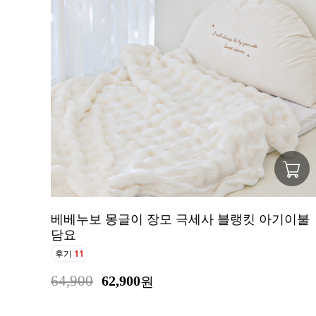
베베누보 몽글이 장모 극세사 블랭킷 아기이불
담요
후기
11
64,900
62,900
원