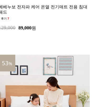
베베누보 전자파 케어 온열 전기매트 전용 침대
패드
후기
7
129,000
89,000
원
53
%