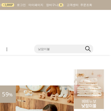
입
+3,000P
로그인
마이페이지
장바구니(
0
)
고객센터
주문조회
|
59
%