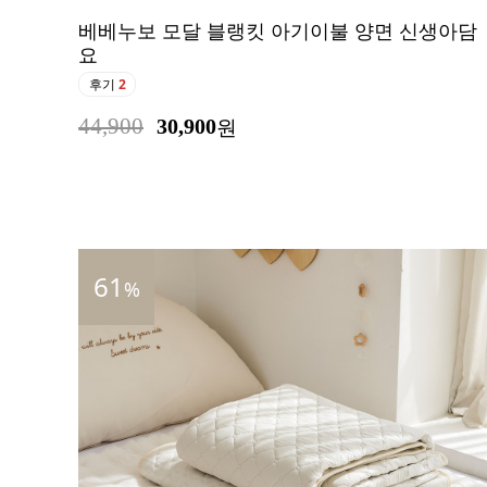
베베누보 모달 블랭킷 아기이불 양면 신생아담
요
후기
2
44,900
30,900
원
61
%