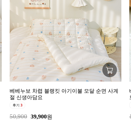
베베누보 차렵 블랭킷 아기이불 모달 순면 사계
절 신생아담요
후기
3
50,900
39,900
원