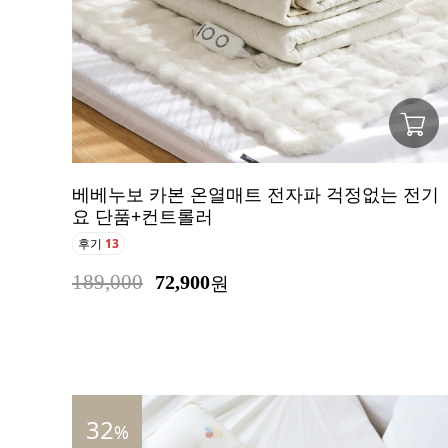
베베누보 카본 온열매트 전자파 걱정없는 전기
요 단품+컨트롤러
후기
13
189,000
72,900
원
32
%