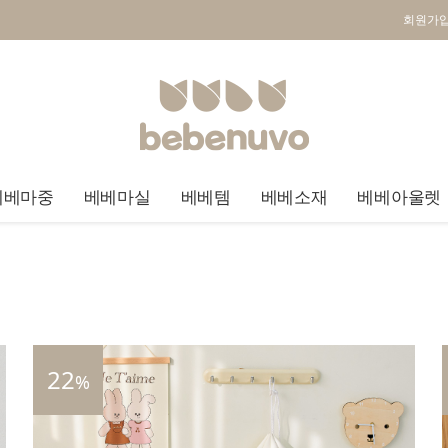
회원가
베베마중
베베마실
베베템
베베소재
베베아울렛
22
%