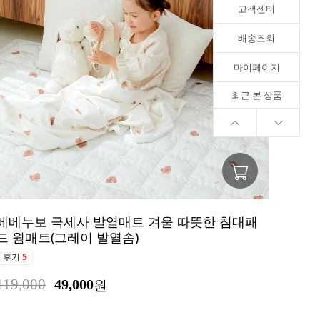
고객센터
배송조회
마이페이지
최근 본 상품
베베누보 극세사 발열매트 겨울 따뜻한 침대패
드 웜매트(그레이 발열솜)
후기
5
119,000
49,000
원