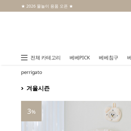
★ 2026 물놀이 용품 오픈 ★
전체 카테고리
베베PICK
베베침구
perrigato
겨울시즌
3
%