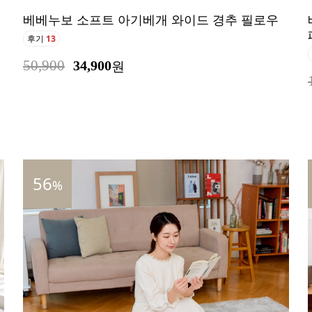
베베누보 소프트 아기베개 와이드 경추 필로우
후기
13
50,900
34,900
원
56
%