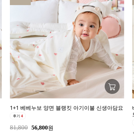
1+1 베베누보 양면 블랭킷 아기이불 신생아담요
후기
4
81,800
56,800
원