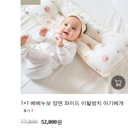
1+1 베베누보 양면 와이드 이탈방지 아기베개
후기
7
77,800
52,800
원