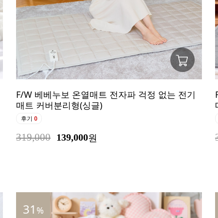
F/W 베베누보 온열매트 전자파 걱정 없는 전기
매트 커버분리형(싱글)
후기
0
319,000
139,000
원
31
%