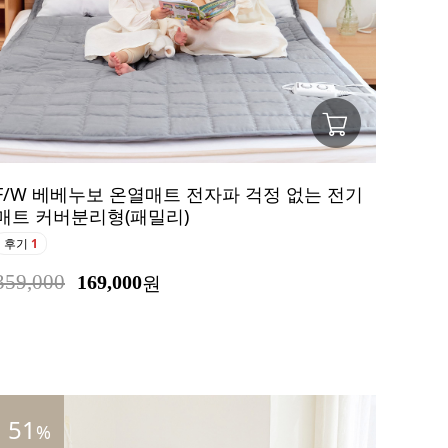
F/W 베베누보 온열매트 전자파 걱정 없는 전기
매트 커버분리형(패밀리)
후기
1
359,000
169,000
원
51
%