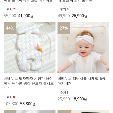
후기
7
후기
0
55,900
41,900
49,900
26,900
원
원
44
%
27
%
베베누보 닿자마자 시원한 하이
베베누보 리버시블 사계절 플랫
퍼닉 듀라론 냉감 유모차 쿨시트
아기베개
1+1
후기
8
후기
0
25,900
18,900
원
105,800
58,800
원