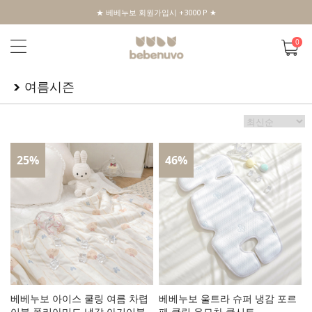
★ 베베누보 회원가입시 +3000 P ★
0
여름시즌
25
%
46
%
베베누보 아이스 쿨링 여름 차렵
베베누보 울트라 슈퍼 냉감 포르
이불 폴리아미드 냉감 아기이불
페 쿨링 유모차 쿨시트