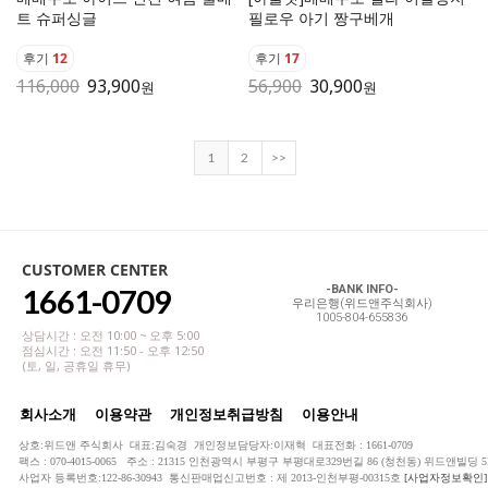
트 슈퍼싱글
필로우 아기 짱구베개
후기
12
후기
17
116,000
93,900
56,900
30,900
원
원
1
2
>>
CUSTOMER CENTER
1661-0709
-BANK INFO-
우리은행(위드앤주식회사)
1005-804-655836
상담시간 : 오전 10:00 ~ 오후 5:00
점심시간 : 오전 11:50 - 오후 12:50
(토, 일, 공휴일 휴무)
회사소개
이용약관
개인정보취급방침
이용안내
상호:위드앤 주식회사 대표:김숙경 개인정보담당자:이재혁 대표전화 : 1661-0709
팩스 : 070-4015-0065 주소 : 21315 인천광역시 부평구 부평대로329번길 86 (청천동) 위드앤빌딩 5
사업자 등록번호:122-86-30943 통신판매업신고번호 : 제 2013-인천부평-00315호
[사업자정보확인]