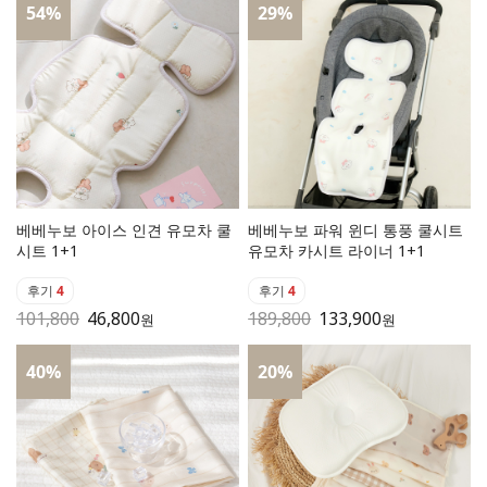
54
%
29
%
베베누보 아이스 인견 유모차 쿨
베베누보 파워 윈디 통풍 쿨시트
시트 1+1
유모차 카시트 라이너 1+1
후기
4
후기
4
101,800
46,800
189,800
133,900
원
원
40
%
20
%