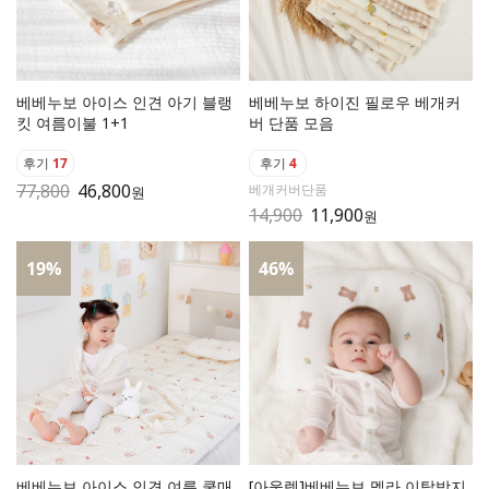
베베누보 아이스 인견 아기 블랭
베베누보 하이진 필로우 베개커
킷 여름이불 1+1
버 단품 모음
후기
17
후기
4
77,800
46,800
베개커버단품
원
14,900
11,900
원
19
%
46
%
베베누보 아이스 인견 여름 쿨매
[아울렛]베베누보 멜라 이탈방지