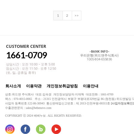
1
2
>>
CUSTOMER CENTER
1661-0709
-BANK INFO-
우리은행(위드앤주식회사)
1005-804-655836
상담시간 : 오전 10:00 ~ 오후 5:00
점심시간 : 오전 11:50 - 오후 12:50
(토, 일, 공휴일 휴무)
회사소개
이용약관
개인정보취급방침
이용안내
상호:위드앤 주식회사 대표:김숙경 개인정보담당자:이재혁 대표전화 : 1661-0709
팩스 : 070-4015-0065 주소 : 21315 인천광역시 부평구 부평대로329번길 86 (청천동) 위드앤빌딩 5
사업자 등록번호:122-86-30943 통신판매업신고번호 : 제 2013-인천부평-00315호
[사업자정보확인]
수출관련문의 : sales@bebenuvo.com
COPYRIGHT ⓒ 2024 베베누보. ALL RIGHTS RESERVED.