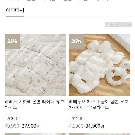
에어메시
32
%
26
%
베베누보 핫팩 온열 라이너 유모
베베누보 자수 뽀글이 양면 유모
차시트
차 라이너 유모차시트
후기
0
후기
0
40,900
27,900
42,900
31,900
원
원