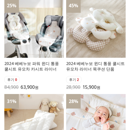
25
%
45
%
2024 베베누보 파워 윈디 통풍
2024 베베누보 윈디 통풍 쿨시트
쿨시트 유모차 카시트 라이너
유모차 라이너 목쿠션 단품
후기
0
후기
2
84,900
63,900
28,900
15,900
원
원
31
%
28
%