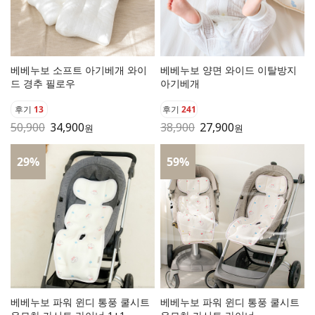
베베누보 소프트 아기베개 와이
베베누보 양면 와이드 이탈방지
드 경추 필로우
아기베개
후기
13
후기
241
50,900
34,900
38,900
27,900
원
원
29
%
59
%
베베누보 파워 윈디 통풍 쿨시트
베베누보 파워 윈디 통풍 쿨시트