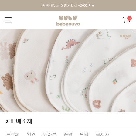
★ 베베누보 회원가입시 +3000 P ★
0
베베소재
포르페
인견
듀라론
순면
모달
극세사