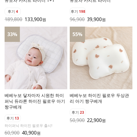
유모차 카시트 라이너 1+1
유모차 카시트 라이너
후기
4
후기
198
189,800
133,900
96,900
39,900
원
원
33
%
55
%
베베누보 닿자마자 시원한 하이
베베누보 하이진 필로우 두상관
퍼닉 듀라론 하이진 필로우 아기
리 아기 짱구베개
짱구베개
후기
23
후기
13
50,900
22,900
원
하이퍼닉 하이진 필로우 출시!
60,900
40,900
원