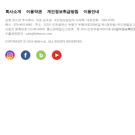
회사소개
이용약관
개인정보취급방침
이용안내
상호:위드앤 주식회사 대표:김숙경 개인정보담당자:이재혁 대표전화 : 1661-0709
팩스 : 070-4015-0065 주소 : 21315 인천광역시 부평구 부평대로329번길 86 (청천동) 위드앤빌딩 5
사업자 등록번호:122-86-30943 통신판매업신고번호 : 제 2013-인천부평-00315호
[사업자정보확인]
수출관련문의 : sales@bebenuvo.com
COPYRIGHT ⓒ 2024 베베누보. ALL RIGHTS RESERVED.