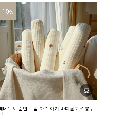
10
%
베베누보 순면 누빔 자수 아기 바디필로우 롱쿠
션