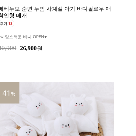
베베누보 순면 누빔 사계절 아기 바디필로우 애
착인형 베개
후기
13
♥사랑스러운 바니 OPEN♥
40,900
26,900
원
41
%