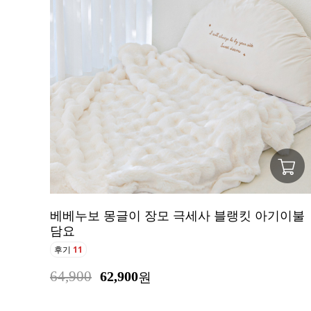
베베누보 몽글이 장모 극세사 블랭킷 아기이불
담요
후기
11
64,900
62,900
원