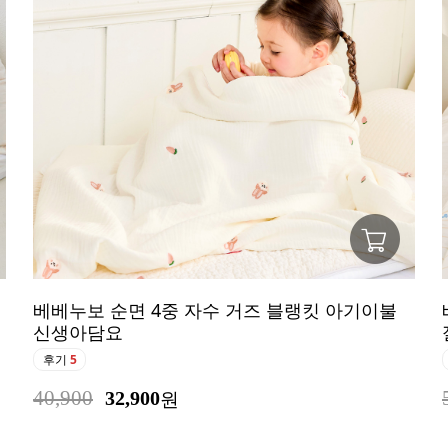
베베누보 순면 4중 자수 거즈 블랭킷 아기이불
신생아담요
후기
5
40,900
32,900
원