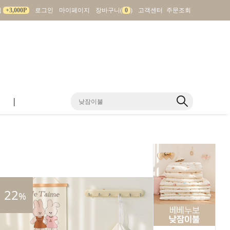
입
+3,000P
로그인
마이페이지
장바구니(
0
)
고객센터
주문조회
|
22
%