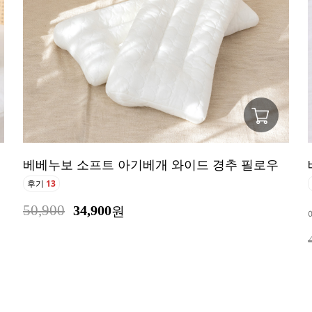
베베누보 소프트 아기베개 와이드 경추 필로우
후기
13
50,900
34,900
원