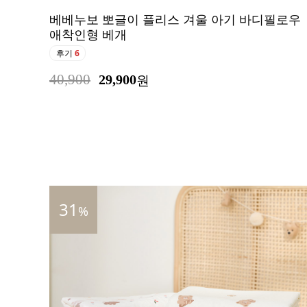
베베누보 뽀글이 플리스 겨울 아기 바디필로우
애착인형 베개
후기
6
40,900
29,900
원
31
%