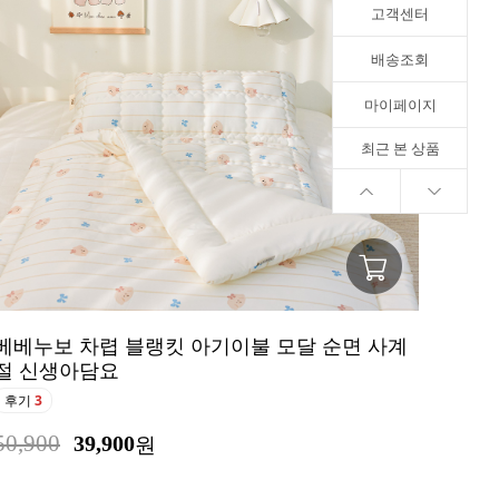
고객센터
배송조회
마이페이지
최근 본 상품
베베누보 차렵 블랭킷 아기이불 모달 순면 사계
절 신생아담요
후기
3
50,900
39,900
원