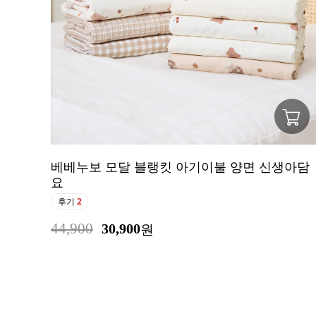
베베누보 모달 블랭킷 아기이불 양면 신생아담
요
후기
2
44,900
30,900
원