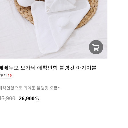
베베누보 오가닉 애착인형 블랭킷 아기이불
후기
16
애착인형으로 귀여운 블랭킷 오픈~
45,900
26,900
원