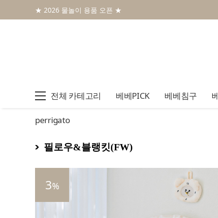
★ 2026 물놀이 용품 오픈 ★
전체 카테고리
베베PICK
베베침구
perrigato
필로우&블랭킷(FW)
3
%