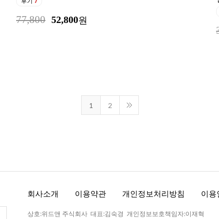
후기
7
77,800
52,800
원
1
2
회사소개
이용약관
개인정보처리방침
이용
상호:위드앤 주식회사 대표:김숙경 개인정보보호책임자:이재혁