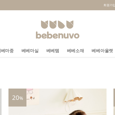
회원가
베베마중
베베마실
베베템
베베소재
베베아울렛
20
%