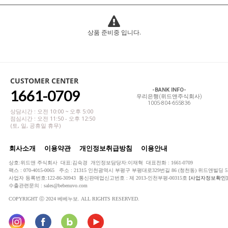
상품 준비중 입니다.
CUSTOMER CENTER
1661-0709
-BANK INFO-
우리은행(위드앤주식회사)
1005-804-655836
상담시간 : 오전 10:00 ~ 오후 5:00
점심시간 : 오전 11:50 - 오후 12:50
(토, 일, 공휴일 휴무)
회사소개
이용약관
개인정보취급방침
이용안내
상호:위드앤 주식회사 대표:김숙경 개인정보담당자:이재혁 대표전화 : 1661-0709
팩스 : 070-4015-0065 주소 : 21315 인천광역시 부평구 부평대로329번길 86 (청천동) 위드앤빌딩 5
사업자 등록번호:122-86-30943 통신판매업신고번호 : 제 2013-인천부평-00315호
[사업자정보확인]
수출관련문의 : sales@bebenuvo.com
COPYRIGHT ⓒ 2024 베베누보. ALL RIGHTS RESERVED.