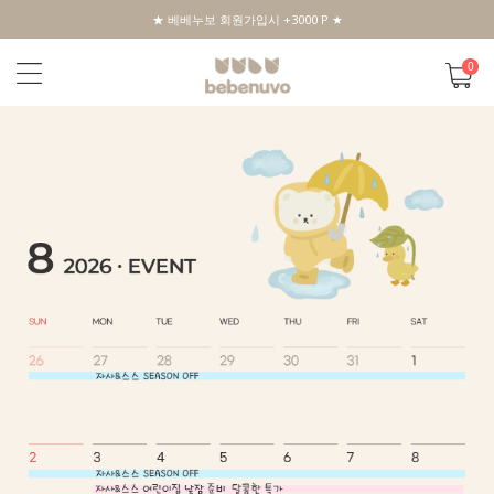
★ 베베누보 회원가입시 +3000 P ★
0