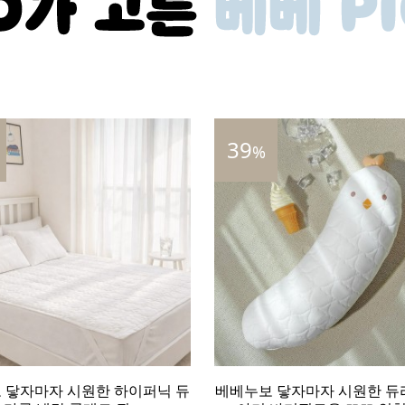
67
%
 닿자마자 시원한 듀라론 냉감
베베누보 닿자마자 시원한 하