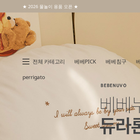
★ 2026 물놀이 용품 오픈 ★
전체 카테고리
베베PICK
베베침구
perrigato