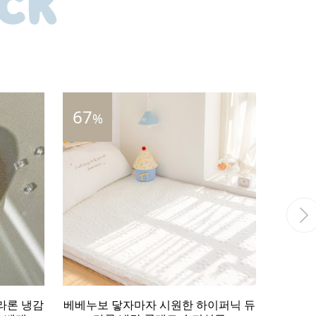
28
55
%
%
이퍼닉 듀
베베누보 울트라 슈퍼 냉감 포르페 쿨
베베누보