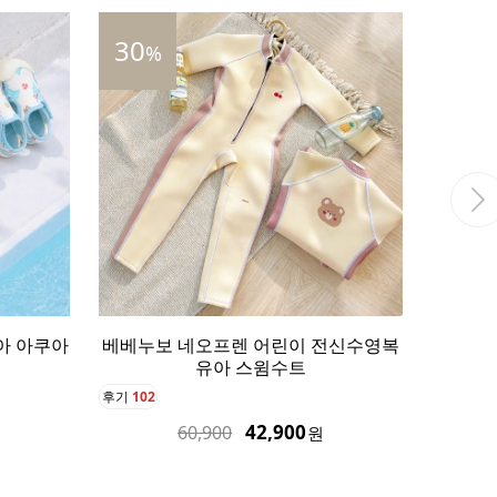
34
35
%
%
전신수영복
베베누보 아기 우비 컬러체인징 우산
베베누보
레인용품 3종 세트
인
후기
0
후기
0
87,900
132,900
원