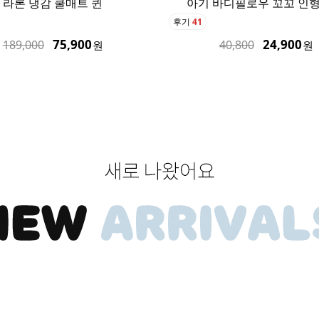
 바디필로우 꼬꼬 인형 베개
라론 냉감 쿨매트 슈퍼
후기
75
24,900
55,900
40,800
169,000
원
원