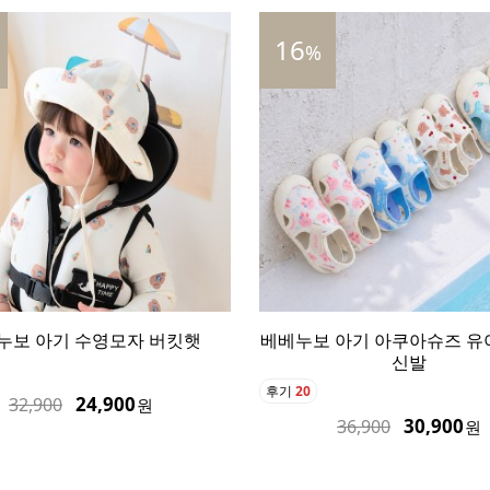
30
%
 아기 아쿠아슈즈 유아 아쿠아
베베누보 네오프렌 어린이 
신발
유아 스윔수트
후기
102
30,900
42,900
36,900
60,900
원
원