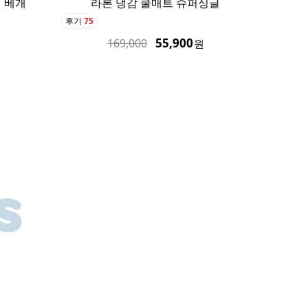
싱글
링 쿨매트 퀸
후기
16
후기
128
135,900
189,000
원