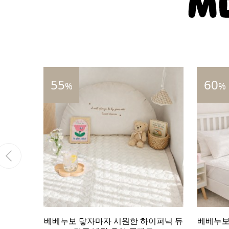
60
39
%
%
이퍼닉 듀
베베누보 닿자마자 시원한 하이퍼닉 듀
베베누보