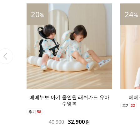
24
16
%
%
드 유아
베베누보 아기 수영모자 버킷햇
베베누보
후기
22
후기
20
24,900
32,900
원