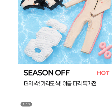
2
/
3