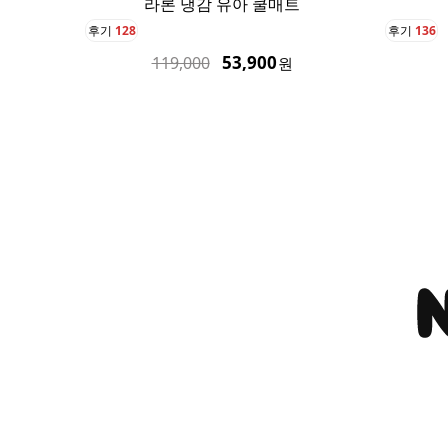
라론 냉감 쿨매트 퀸
아기
후기
136
후기
41
75,900
189,000
원