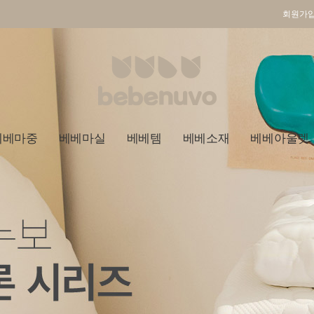
회원가
베베마중
베베마실
베베템
베베소재
베베아울렛