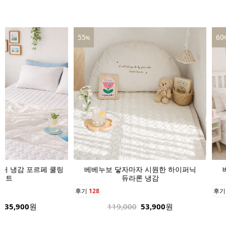
60
39
%
자 시원한 하이퍼닉
베베누보 닿자마자 시원한 하이퍼닉
베
론 냉감
듀라론 냉감
후기
136
후
53,900
원
189,000
75,900
원