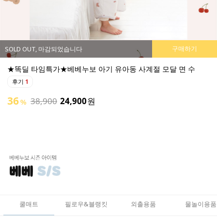
구매하기
SOLD OUT, 마감되었습니다
★똑딜 타임특가★베베누보 아기 유아동 사계절 모달 면 수
후기
1
36
38,900
24,900
원
%
쿨매트
필로우&블랭킷
외출용품
물놀이용품