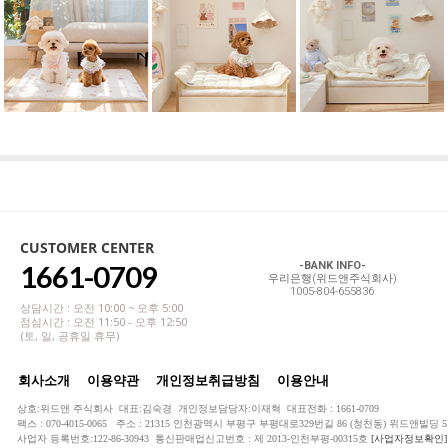
CUSTOMER CENTER
1661-0709
-BANK INFO-
우리은행(위드앤주식회사)
1005-804-655836
상담시간 : 오전 10:00 ~ 오후 5:00
점심시간 : 오전 11:50 - 오후 12:50
(토, 일, 공휴일 휴무)
회사소개
이용약관
개인정보취급방침
이용안내
상호:위드앤 주식회사 대표:김숙경 개인정보담당자:이재혁 대표전화 : 1661-0709
팩스 : 070-4015-0065 주소 : 21315 인천광역시 부평구 부평대로329번길 86 (청천동) 위드앤빌딩 5
사업자 등록번호:122-86-30943 통신판매업신고번호 : 제 2013-인천부평-00315호
[사업자정보확인]