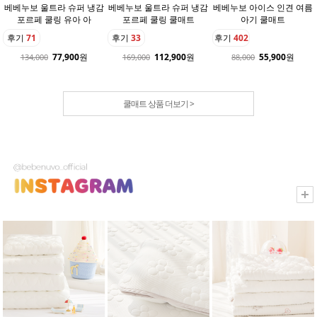
베베누보 울트라 슈퍼 냉감
베베누보 울트라 슈퍼 냉감
베베누보 아이스 인견 여름
포르페 쿨링 유아 아
포르페 쿨링 쿨매트
아기 쿨매트
후기
71
후기
33
후기
402
77,900
원
112,900
원
55,900
원
134,000
169,000
88,000
쿨매트 상품 더보기 >