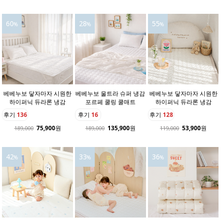
60
28
55
%
%
%
베베누보 닿자마자 시원한
베베누보 울트라 슈퍼 냉감
베베누보 닿자마자 시원한
하이퍼닉 듀라론 냉감
포르페 쿨링 쿨매트
하이퍼닉 듀라론 냉감
후기
136
후기
16
후기
128
75,900
원
135,900
원
53,900
원
189,000
189,000
119,000
42
33
36
%
%
%