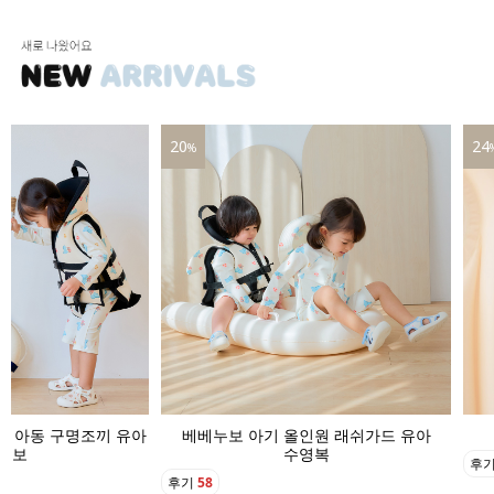
24
16
%
인원 래쉬가드 유아
베베누보 아기 수영모자 버킷햇
영복
후기
22
후