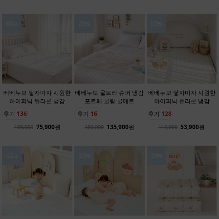
60
28
55
%
%
%
베베누보 닿자마자 시원한
베베누보 울트라 슈퍼 냉감
베베누보 닿자마자 시원한
하이퍼닉 듀라론 냉감
포르페 쿨링 쿨매트
하이퍼닉 듀라론 냉감
후기
136
후기
16
후기
128
75,900
원
135,900
원
53,900
원
189,000
189,000
119,000
42
33
36
%
%
%