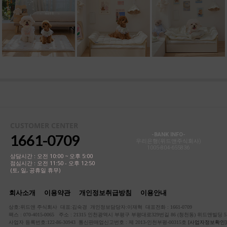
CUSTOMER CENTER
1661-0709
-BANK INFO-
우리은행(위드앤주식회사)
1005-804-655836
상담시간 : 오전 10:00 ~ 오후 5:00
점심시간 : 오전 11:50 - 오후 12:50
(토, 일, 공휴일 휴무)
회사소개
이용약관
개인정보취급방침
이용안내
상호:위드앤 주식회사 대표:김숙경 개인정보담당자:이재혁 대표전화 : 1661-0709
팩스 : 070-4015-0065 주소 : 21315 인천광역시 부평구 부평대로329번길 86 (청천동) 위드앤빌딩 5
사업자 등록번호:122-86-30943 통신판매업신고번호 : 제 2013-인천부평-00315호
[사업자정보확인]