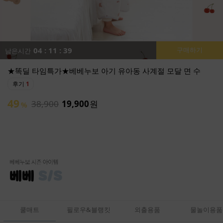
04 : 11 : 37
구매하기
남은시간
★똑딜 타임특가★베베누보 아기 유아동 사계절 모달 면 수
후기
1
49
38,900
19,900
원
%
쿨매트
필로우&블랭킷
외출용품
물놀이용품