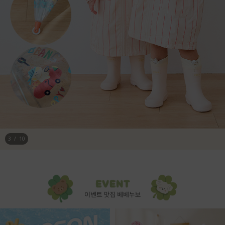
4
/
10