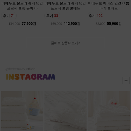
베베누보 울트라 슈퍼 냉감
베베누보 울트라 슈퍼 냉감
베베누보 아이스 인견 여름
포르페 쿨링 유아 아
포르페 쿨링 쿨매트
아기 쿨매트
후기
71
후기
33
후기
402
77,900
원
112,900
원
55,900
원
134,000
169,000
88,000
쿨매트 상품 더보기 >