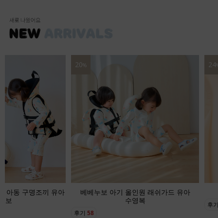
20
24
%
기 아동 구명조끼 유아
베베누보 아기 올인원 래쉬가드 유아
영보
수영복
후
후기
58