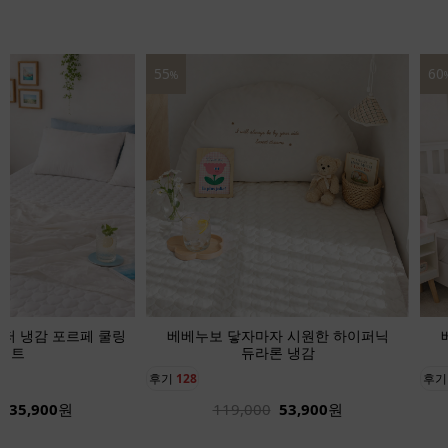
55
60
%
퍼 냉감 포르페 쿨링
베베누보 닿자마자 시원한 하이퍼닉
매트
듀라론 냉감
후기
128
후
135,900
원
119,000
53,900
원