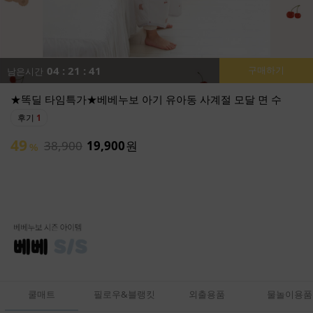
04 : 21 : 39
구매하기
남은시간
★똑딜 타임특가★베베누보 소프트 부스터 아기 튜브 의자
후기
0
튜브로 폭신하고 활용도가 좋은 아기 의자 출시:)
59
50,900
20,900
원
%
쿨매트
필로우&블랭킷
외출용품
물놀이용품