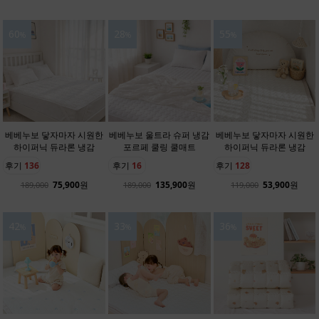
60
28
55
%
%
%
베베누보 닿자마자 시원한
베베누보 울트라 슈퍼 냉감
베베누보 닿자마자 시원한
하이퍼닉 듀라론 냉감
포르페 쿨링 쿨매트
하이퍼닉 듀라론 냉감
후기
136
후기
16
후기
128
75,900
원
135,900
원
53,900
원
189,000
189,000
119,000
42
33
36
%
%
%