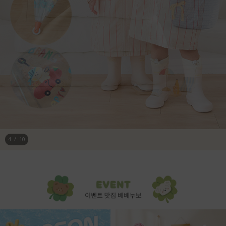
4
/
10