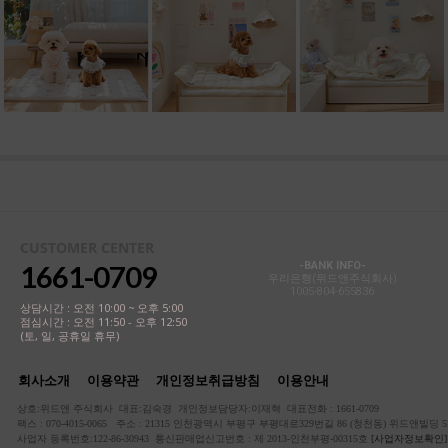
CUSTOMER CENTER
1661-0709
-BANK INFO-
우리은행(위드앤주식회사)
1005-804-655836
상담시간 : 오전 10:00 ~ 오후 5:00
점심시간 : 오전 11:50 - 오후 12:50
(토, 일, 공휴일 휴무)
회사소개
이용약관
개인정보취급방침
이용안내
상호:위드앤 주식회사 대표:김숙경 개인정보담당자:이재혁 대표전화 : 1661-0709
팩스 : 070-4015-0065 주소 : 21315 인천광역시 부평구 부평대로329번길 86 (청천동) 위드앤빌딩 5
사업자 등록번호:122-86-30943 통신판매업신고번호 : 제 2013-인천부평-00315호
[사업자정보확인]