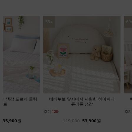
60
39
%
자 시원한 하이퍼닉
베베누보 닿자마자 시원한 하이퍼닉
베
론 냉감
듀라론 냉감
후기
136
후
53,900
원
189,000
75,900
원