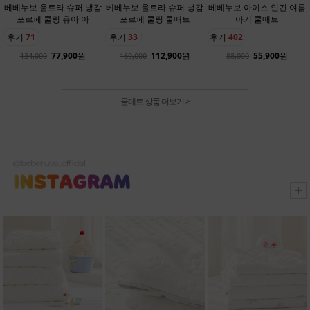
베베누보 울트라 슈퍼 냉감
베베누보 울트라 슈퍼 냉감
베베누보 아이스 인견 여름
포르페 쿨링 유아 아
포르페 쿨링 쿨매트
아기 쿨매트
후기
71
후기
33
후기
402
77,900
원
112,900
원
55,900
원
134,000
169,000
88,000
쿨매트 상품 더보기 >