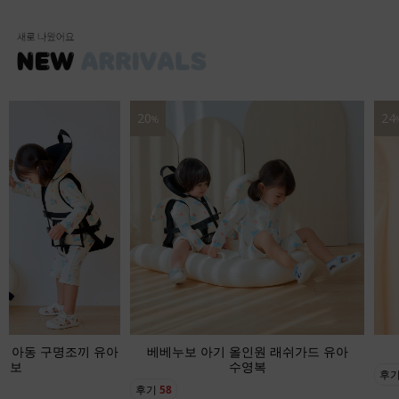
24
16
%
인원 래쉬가드 유아
베베누보 아기 수영모자 버킷햇
영복
후기
22
후