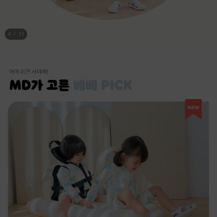
5
/
11