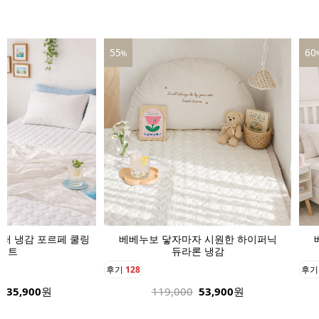
60
39
%
자 시원한 하이퍼닉
베베누보 닿자마자 시원한 하이퍼닉
베
론 냉감
듀라론 냉감
후기
136
후
53,900
원
189,000
75,900
원