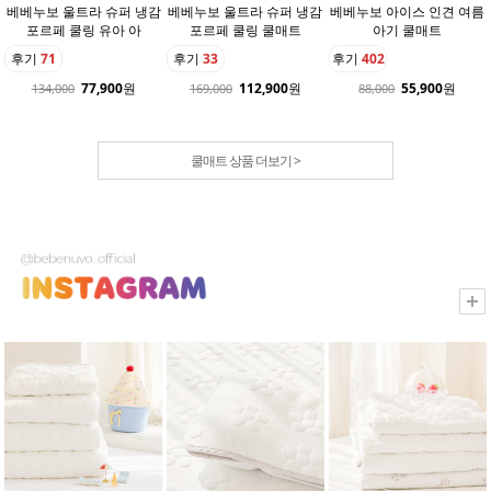
베베누보 울트라 슈퍼 냉감
베베누보 울트라 슈퍼 냉감
베베누보 아이스 인견 여름
포르페 쿨링 유아 아
포르페 쿨링 쿨매트
아기 쿨매트
후기
71
후기
33
후기
402
77,900
원
112,900
원
55,900
원
134,000
169,000
88,000
쿨매트 상품 더보기 >