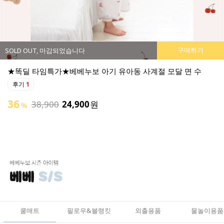
구매하기
SOLD OUT, 마감되었습니다
계절 모달 면 수
★똑딜 타임특가★베베누보 소프트 부스터 
후기
0
튜브로 폭신하고 활용도가 좋은 아기 의자 출시:)
49
50,900
25,900
원
%
쿨매트
필로우&블랭킷
외출용품
물놀이용품