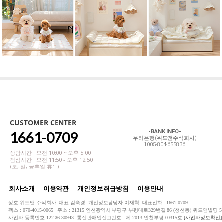
CUSTOMER CENTER
1661-0709
-BANK INFO-
우리은행(위드앤주식회사)
1005-804-655836
상담시간 : 오전 10:00 ~ 오후 5:00
점심시간 : 오전 11:50 - 오후 12:50
(토, 일, 공휴일 휴무)
회사소개
이용약관
개인정보취급방침
이용안내
상호:위드앤 주식회사 대표:김숙경 개인정보담당자:이재혁 대표전화 : 1661-0709
팩스 : 070-4015-0065 주소 : 21315 인천광역시 부평구 부평대로329번길 86 (청천동) 위드앤빌딩 5
사업자 등록번호:122-86-30943 통신판매업신고번호 : 제 2013-인천부평-00315호
[사업자정보확인]