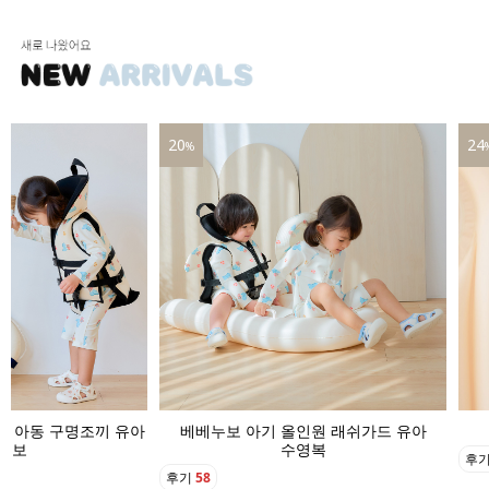
24
16
%
인원 래쉬가드 유아
베베누보 아기 수영모자 버킷햇
영복
후기
22
후