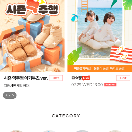
5
/
5