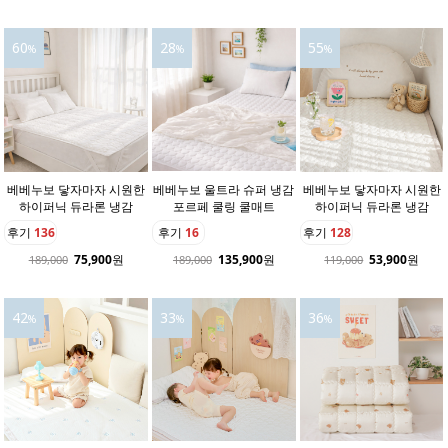
60
28
55
%
%
%
베베누보 닿자마자 시원한
베베누보 울트라 슈퍼 냉감
베베누보 닿자마자 시원한
하이퍼닉 듀라론 냉감
포르페 쿨링 쿨매트
하이퍼닉 듀라론 냉감
후기
136
후기
16
후기
128
75,900
원
135,900
원
53,900
원
189,000
189,000
119,000
42
33
36
%
%
%