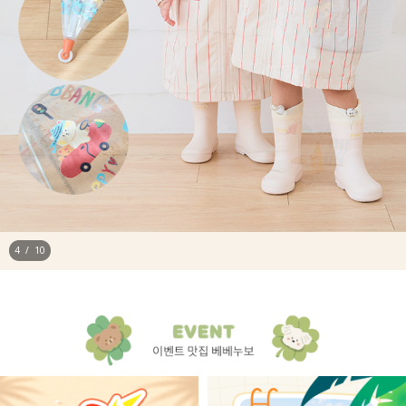
4
/
10