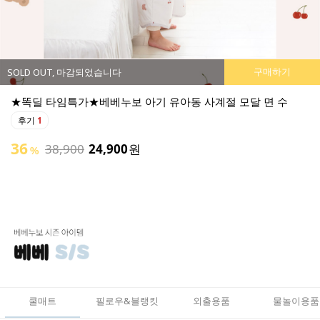
구매하기
SOLD OUT, 마감되었습니다
★똑딜 타임특가★베베누보 소프트 부스터 아기 튜브 의자
후기
0
튜브로 폭신하고 활용도가 좋은 아기 의자 출시:)
49
50,900
25,900
원
%
쿨매트
필로우&블랭킷
외출용품
물놀이용품