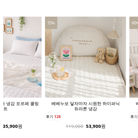
55
60
%
퍼 냉감 포르페 쿨링
베베누보 닿자마자 시원한 하이퍼닉
매트
듀라론 냉감
후기
128
후
135,900
원
119,000
53,900
원