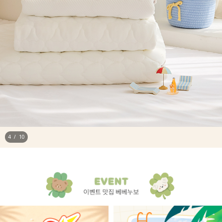
4
/
10