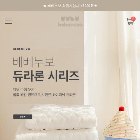
★ 베베누보 회원가입시 +3000 P ★
0