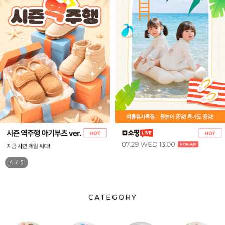
5
/
5