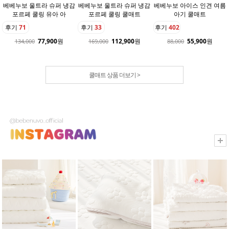
베베누보 울트라 슈퍼 냉감
베베누보 울트라 슈퍼 냉감
베베누보 아이스 인견 여름
포르페 쿨링 유아 아
포르페 쿨링 쿨매트
아기 쿨매트
후기
71
후기
33
후기
402
77,900
원
112,900
원
55,900
원
134,000
169,000
88,000
쿨매트 상품 더보기 >