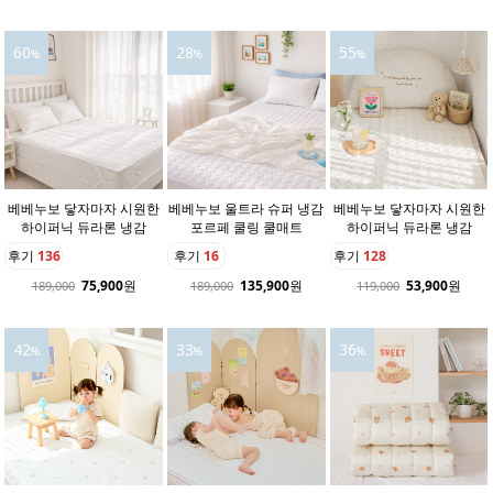
60
28
55
%
%
%
베베누보 닿자마자 시원한
베베누보 울트라 슈퍼 냉감
베베누보 닿자마자 시원한
하이퍼닉 듀라론 냉감
포르페 쿨링 쿨매트
하이퍼닉 듀라론 냉감
후기
136
후기
16
후기
128
75,900
원
135,900
원
53,900
원
189,000
189,000
119,000
42
33
36
%
%
%