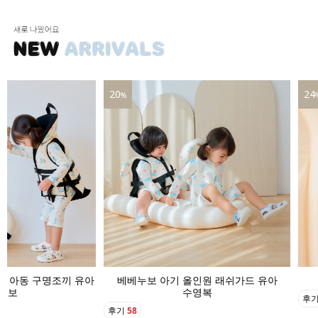
20
24
%
기 아동 구명조끼 유아
베베누보 아기 올인원 래쉬가드 유아
영보
수영복
후
후기
58