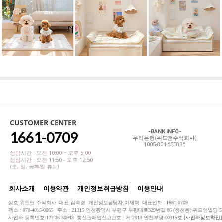
CUSTOMER CENTER
1661-0709
-BANK INFO-
우리은행(위드앤주식회사)
1005-804-655836
상담시간 : 오전 10:00 ~ 오후 5:00
점심시간 : 오전 11:50 - 오후 12:50
(토, 일, 공휴일 휴무)
회사소개
이용약관
개인정보취급방침
이용안내
상호:위드앤 주식회사 대표:김숙경 개인정보담당자:이재혁 대표전화 : 1661-0709
팩스 : 070-4015-0065 주소 : 21315 인천광역시 부평구 부평대로329번길 86 (청천동) 위드앤빌딩 5
사업자 등록번호:122-86-30943 통신판매업신고번호 : 제 2013-인천부평-00315호
[사업자정보확인]