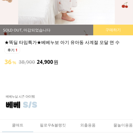
구매하기
SOLD OUT, 마감되었습니다
모달 면 수
★똑딜 타임특가★베베누보 소프트 부스터 아기
후기
0
튜브로 폭신하고 활용도가 좋은 아기 의자 출시:)
49
50,900
25,900
원
%
쿨매트
필로우&블랭킷
외출용품
물놀이용품