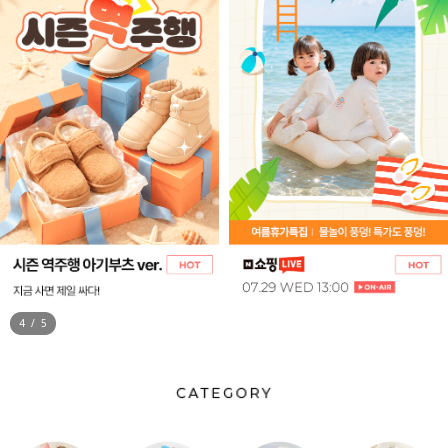
5
/
5