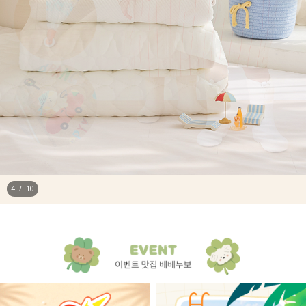
4
/
10