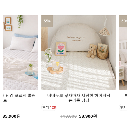
60
39
%
자 시원한 하이퍼닉
베베누보 닿자마자 시원한 하이퍼닉
베
론 냉감
듀라론 냉감
후기
136
후
53,900
원
189,000
75,900
원