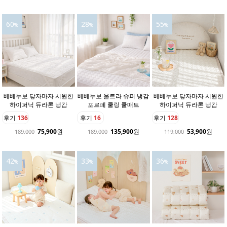
60
28
55
%
%
%
베베누보 닿자마자 시원한
베베누보 울트라 슈퍼 냉감
베베누보 닿자마자 시원한
하이퍼닉 듀라론 냉감
포르페 쿨링 쿨매트
하이퍼닉 듀라론 냉감
후기
136
후기
16
후기
128
75,900
원
135,900
원
53,900
원
189,000
189,000
119,000
42
33
36
%
%
%