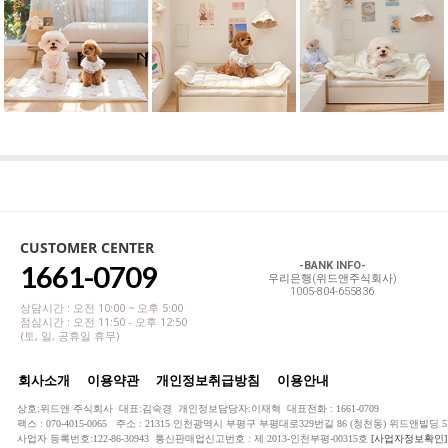
CUSTOMER CENTER
1661-0709
-BANK INFO-
우리은행(위드앤주식회사)
1005-804-655836
상담시간 : 오전 10:00 ~ 오후 5:00
점심시간 : 오전 11:50 - 오후 12:50
(토, 일, 공휴일 휴무)
회사소개
이용약관
개인정보취급방침
이용안내
상호:위드앤 주식회사 대표:김숙경 개인정보담당자:이재혁 대표전화 : 1661-0709
팩스 : 070-4015-0065 주소 : 21315 인천광역시 부평구 부평대로329번길 86 (청천동) 위드앤빌딩 5
사업자 등록번호:122-86-30943 통신판매업신고번호 : 제 2013-인천부평-00315호
[사업자정보확인]