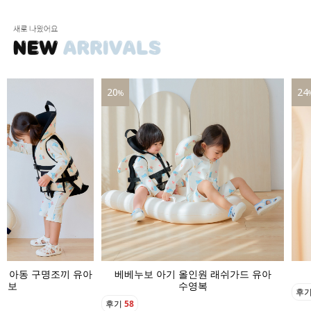
24
16
%
인원 래쉬가드 유아
베베누보 아기 수영모자 버킷햇
영복
후기
22
후