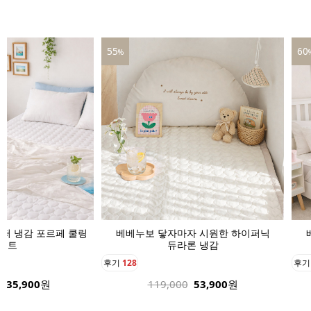
60
39
%
자 시원한 하이퍼닉
베베누보 닿자마자 시원한 하이퍼닉
베
론 냉감
듀라론 냉감
후기
136
후
53,900
원
189,000
75,900
원