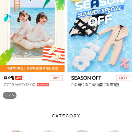
5
/
5