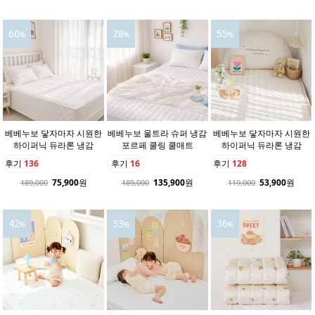
60
28
55
%
%
%
베베누보 닿자마자 시원한
베베누보 울트라 슈퍼 냉감
베베누보 닿자마자 시원한
하이퍼닉 듀라론 냉감
포르페 쿨링 쿨매트
하이퍼닉 듀라론 냉감
후기
136
후기
16
후기
128
75,900
원
135,900
원
53,900
원
189,000
189,000
119,000
42
33
36
%
%
%