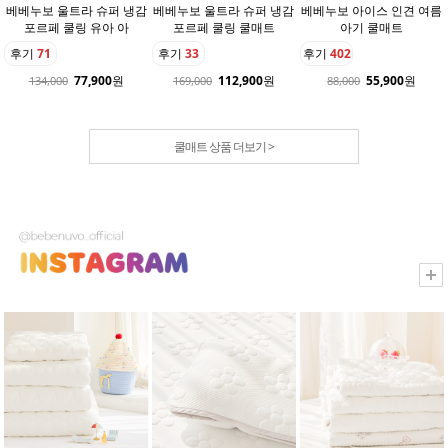
베베누보 울트라 슈퍼 냉감
베베누보 울트라 슈퍼 냉감
베베누보 아이스 인견 여름
포르페 쿨링 유아 아
포르페 쿨링 쿨매트
아기 쿨매트
후기
71
후기
33
후기
402
77,900
원
112,900
원
55,900
원
134,000
169,000
88,000
쿨매트 상품 더보기 >