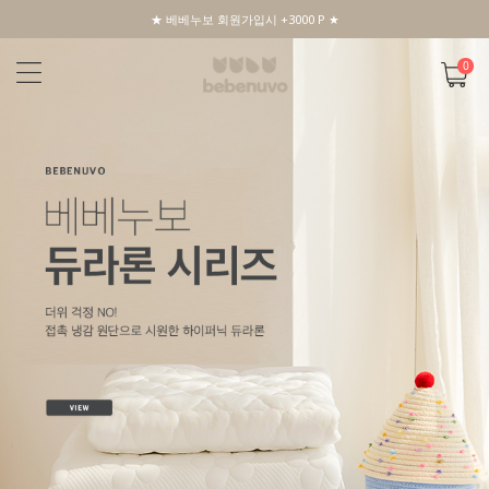
★ 베베누보 회원가입시 +3000 P ★
0