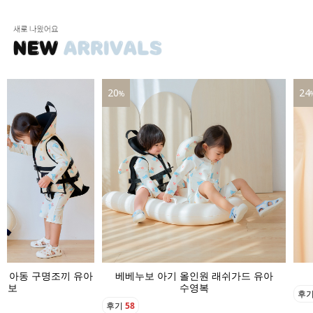
24
16
%
인원 래쉬가드 유아
베베누보 아기 수영모자 버킷햇
영복
후기
22
후