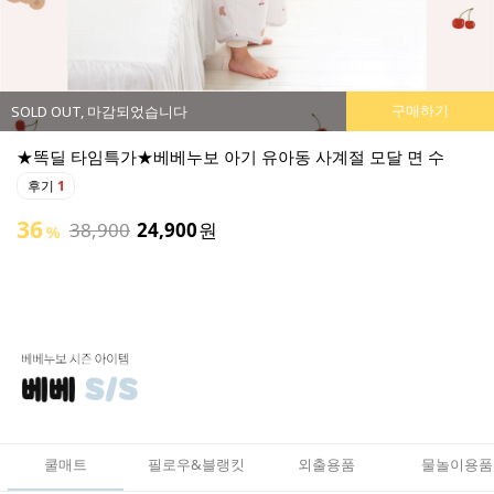
구매하기
SOLD OUT, 마감되었습니다
★똑딜 타임특가★베베누보 소프트 부스터 아기 튜브 의자
후기
0
튜브로 폭신하고 활용도가 좋은 아기 의자 출시:)
49
50,900
25,900
원
%
쿨매트
필로우&블랭킷
외출용품
물놀이용품