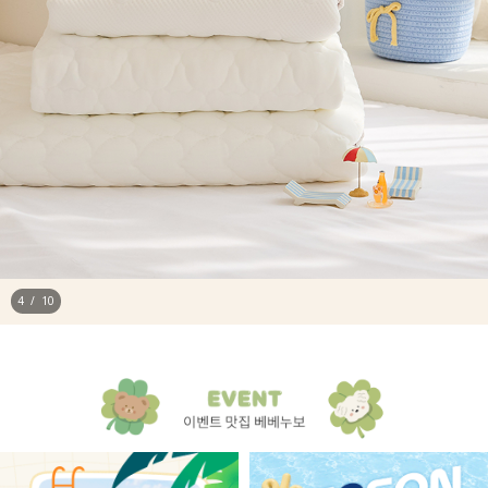
4
/
10