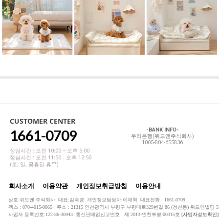
CUSTOMER CENTER
1661-0709
-BANK INFO-
우리은행(위드앤주식회사)
1005-804-655836
상담시간 : 오전 10:00 ~ 오후 5:00
점심시간 : 오전 11:50 - 오후 12:50
(토, 일, 공휴일 휴무)
회사소개
이용약관
개인정보취급방침
이용안내
상호:위드앤 주식회사 대표:김숙경 개인정보담당자:이재혁 대표전화 : 1661-0709
팩스 : 070-4015-0065 주소 : 21315 인천광역시 부평구 부평대로329번길 86 (청천동) 위드앤빌딩 5
사업자 등록번호:122-86-30943 통신판매업신고번호 : 제 2013-인천부평-00315호
[사업자정보확인]