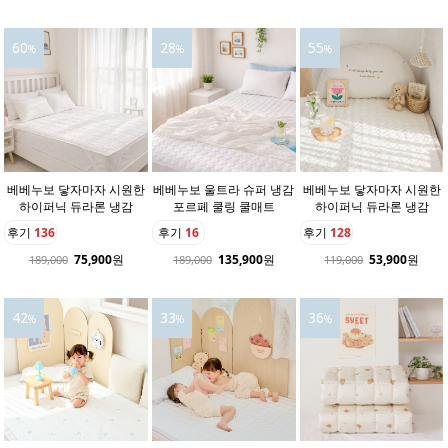
60
28
55
%
%
%
베베누보 닿자마자 시원한
베베누보 울트라 슈퍼 냉감
베베누보 닿자마자 시원한
하이퍼닉 듀라론 냉감
포르페 쿨링 쿨매트
하이퍼닉 듀라론 냉감
후기
136
후기
16
후기
128
75,900
원
135,900
원
53,900
원
189,000
189,000
119,000
42
33
36
%
%
%