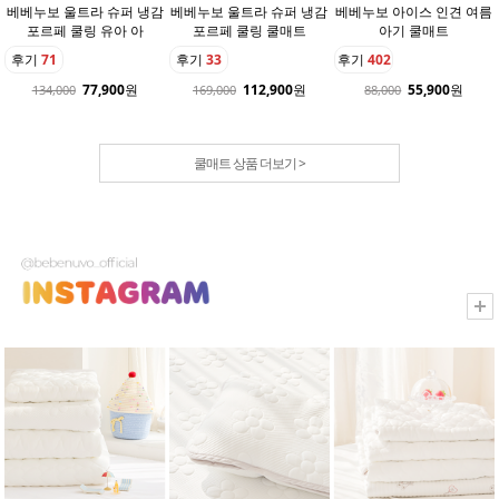
베베누보 울트라 슈퍼 냉감
베베누보 울트라 슈퍼 냉감
베베누보 아이스 인견 여름
포르페 쿨링 유아 아
포르페 쿨링 쿨매트
아기 쿨매트
후기
71
후기
33
후기
402
77,900
원
112,900
원
55,900
원
134,000
169,000
88,000
쿨매트 상품 더보기 >