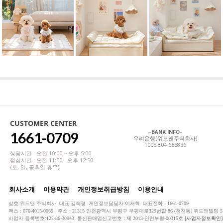
CUSTOMER CENTER
1661-0709
-BANK INFO-
우리은행(위드앤주식회사)
1005-804-655836
상담시간 : 오전 10:00 ~ 오후 5:00
점심시간 : 오전 11:50 - 오후 12:50
(토, 일, 공휴일 휴무)
회사소개
이용약관
개인정보취급방침
이용안내
상호:위드앤 주식회사 대표:김숙경 개인정보담당자:이재혁 대표전화 : 1661-0709
팩스 : 070-4015-0065 주소 : 21315 인천광역시 부평구 부평대로329번길 86 (청천동) 위드앤빌딩 5
사업자 등록번호:122-86-30943 통신판매업신고번호 : 제 2013-인천부평-00315호
[사업자정보확인]