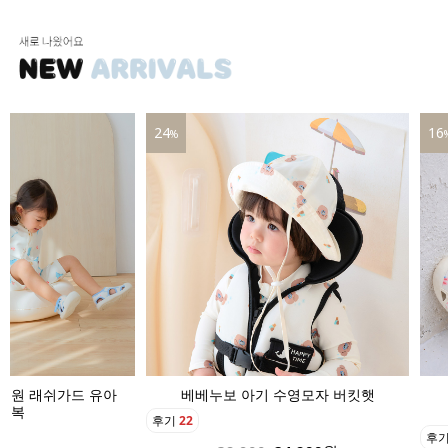
24
16
%
인원 래쉬가드 유아
베베누보 아기 수영모자 버킷햇
영복
후기
22
후