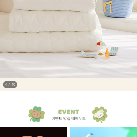
5
/
10