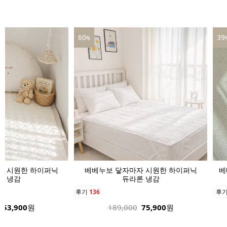
39
67
%
자 시원한 하이퍼닉
베베누보 닿자마자 시원한 듀라론 냉감
론 냉감
아기 바디
후기
41
후
75,900
원
40,800
24,900
원