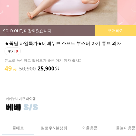
구매하기
SOLD OUT, 마감되었습니다
★똑딜 타임특가★베베누보 소프트 부스터 아기 튜브 의자
후기
0
튜브로 폭신하고 활용도가 좋은 아기 의자 출시:)
49
50,900
25,900
원
%
쿨매트
필로우&블랭킷
외출용품
물놀이용품