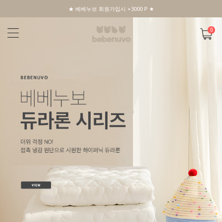
★ 베베누보 회원가입시 +3000 P ★
0