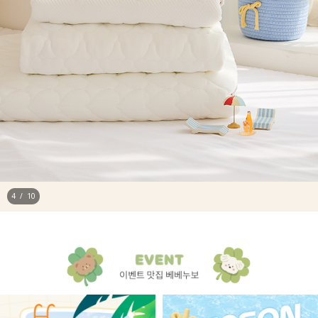
4
/
10