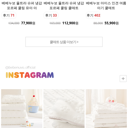
베베누보 울트라 슈퍼 냉감
베베누보 울트라 슈퍼 냉감
베베누보 아이스 인견 여름
포르페 쿨링 유아 아
포르페 쿨링 쿨매트
아기 쿨매트
후기
71
후기
33
후기
402
77,900
원
112,900
원
55,900
원
134,000
169,000
88,000
쿨매트 상품 더보기 >