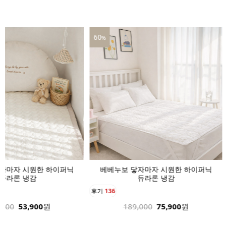
60
39
%
자 시원한 하이퍼닉
베베누보 닿자마자 시원한 하이퍼닉
베
론 냉감
듀라론 냉감
후기
136
후
53,900
원
189,000
75,900
원