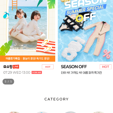
5
/
5