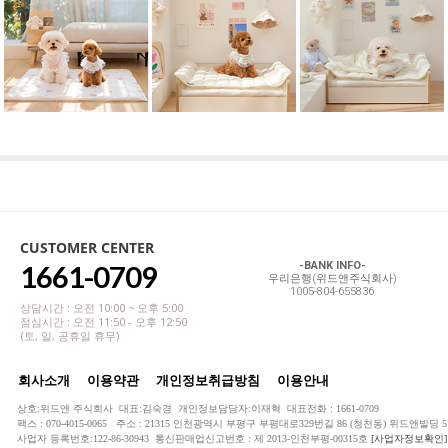
CUSTOMER CENTER
1661-0709
-BANK INFO-
우리은행(위드앤주식회사)
1005-804-655836
상담시간 : 오전 10:00 ~ 오후 5:00
점심시간 : 오전 11:50 - 오후 12:50
(토, 일, 공휴일 휴무)
회사소개
이용약관
개인정보취급방침
이용안내
상호:위드앤 주식회사 대표:김숙경 개인정보담당자:이재혁 대표전화 : 1661-0709
팩스 : 070-4015-0065 주소 : 21315 인천광역시 부평구 부평대로329번길 86 (청천동) 위드앤빌딩 5
사업자 등록번호:122-86-30943 통신판매업신고번호 : 제 2013-인천부평-00315호
[사업자정보확인]