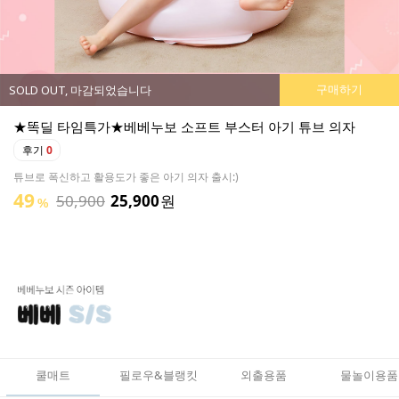
구매하기
SOLD OUT, 마감되었습니다
★똑딜 타임특가★베베누보 소프트 부스터 아기 튜브 의자
후기
0
튜브로 폭신하고 활용도가 좋은 아기 의자 출시:)
49
50,900
25,900
원
%
쿨매트
필로우&블랭킷
외출용품
물놀이용품