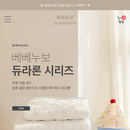
★ 베베누보 회원가입시 +3000 P ★
0