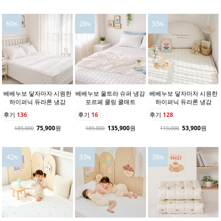
60
28
55
%
%
%
베베누보 닿자마자 시원한
베베누보 울트라 슈퍼 냉감
베베누보 닿자마자 시원한
하이퍼닉 듀라론 냉감
포르페 쿨링 쿨매트
하이퍼닉 듀라론 냉감
후기
136
후기
16
후기
128
75,900
원
135,900
원
53,900
원
189,000
189,000
119,000
42
33
36
%
%
%