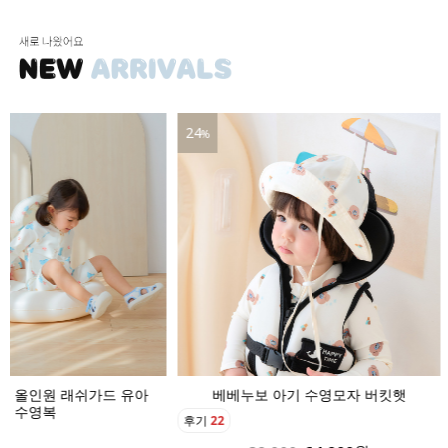
24
16
%
인원 래쉬가드 유아
베베누보 아기 수영모자 버킷햇
영복
후기
22
후