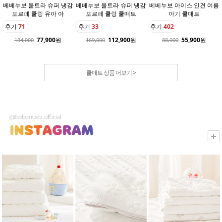
베베누보 울트라 슈퍼 냉감
베베누보 울트라 슈퍼 냉감
베베누보 아이스 인견 여름
포르페 쿨링 유아 아
포르페 쿨링 쿨매트
아기 쿨매트
후기
71
후기
33
후기
402
77,900
원
112,900
원
55,900
원
134,000
169,000
88,000
쿨매트 상품 더보기 >