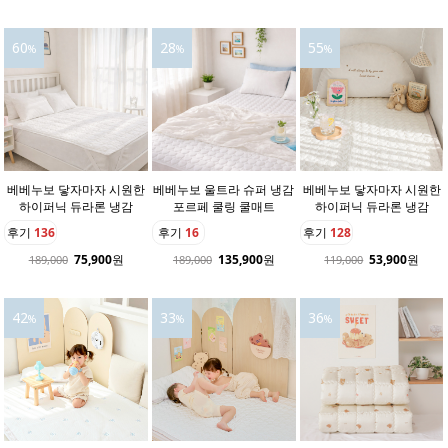
60
28
55
%
%
%
베베누보 닿자마자 시원한
베베누보 울트라 슈퍼 냉감
베베누보 닿자마자 시원한
하이퍼닉 듀라론 냉감
포르페 쿨링 쿨매트
하이퍼닉 듀라론 냉감
후기
136
후기
16
후기
128
75,900
원
135,900
원
53,900
원
189,000
189,000
119,000
42
33
36
%
%
%