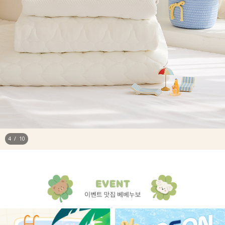
4
/
10