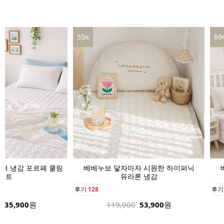
60
39
%
자 시원한 하이퍼닉
베베누보 닿자마자 시원한 하이퍼닉
베
론 냉감
듀라론 냉감
후기
136
후
53,900
원
189,000
75,900
원