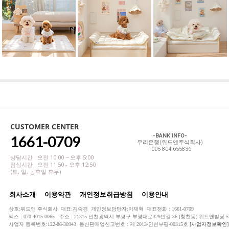
CUSTOMER CENTER
1661-0709
-BANK INFO-
우리은행(위드앤주식회사)
1005-804-655836
상담시간 : 오전 10:00 ~ 오후 5:00
점심시간 : 오전 11:50 - 오후 12:50
(토, 일, 공휴일 휴무)
회사소개
이용약관
개인정보취급방침
이용안내
상호:위드앤 주식회사 대표:김숙경 개인정보담당자:이재혁 대표전화 : 1661-0709
팩스 : 070-4015-0065 주소 : 21315 인천광역시 부평구 부평대로329번길 86 (청천동) 위드앤빌딩 5
사업자 등록번호:122-86-30943 통신판매업신고번호 : 제 2013-인천부평-00315호
[사업자정보확인]