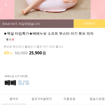
구매하기
SOLD OUT, 마감되었습니다
★똑딜 타임특가★베베누보 소프트 부스터 아기 튜브 의자
후기
0
튜브로 폭신하고 활용도가 좋은 아기 의자 출시:)
49
50,900
25,900
원
%
쿨매트
필로우&블랭킷
외출용품
물놀이용품