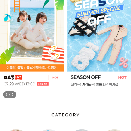
5
/
5