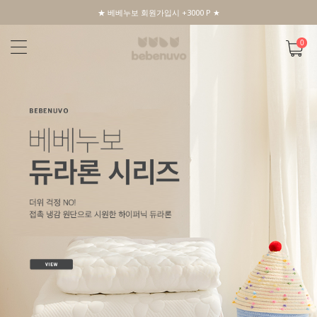
★ 베베누보 회원가입시 +3000 P ★
0