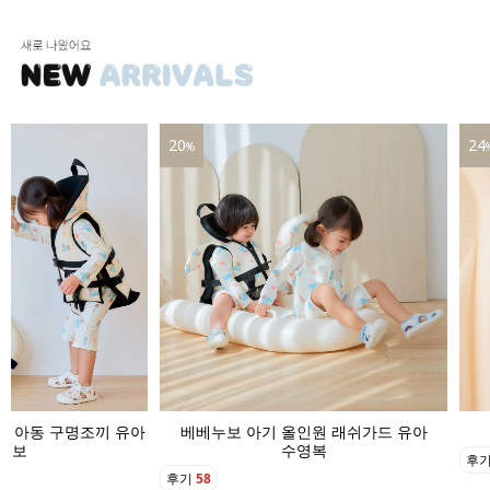
24
16
%
인원 래쉬가드 유아
베베누보 아기 수영모자 버킷햇
영복
후기
22
후