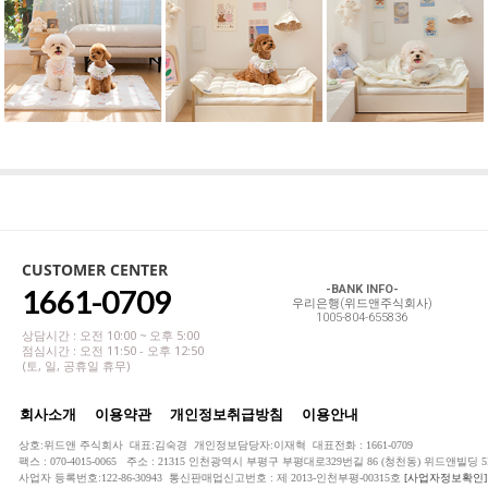
CUSTOMER CENTER
1661-0709
-BANK INFO-
우리은행(위드앤주식회사)
1005-804-655836
상담시간 : 오전 10:00 ~ 오후 5:00
점심시간 : 오전 11:50 - 오후 12:50
(토, 일, 공휴일 휴무)
회사소개
이용약관
개인정보취급방침
이용안내
상호:위드앤 주식회사 대표:김숙경 개인정보담당자:이재혁 대표전화 : 1661-0709
팩스 : 070-4015-0065 주소 : 21315 인천광역시 부평구 부평대로329번길 86 (청천동) 위드앤빌딩 5
사업자 등록번호:122-86-30943 통신판매업신고번호 : 제 2013-인천부평-00315호
[사업자정보확인]