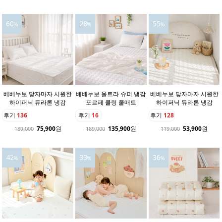
60
28
55
%
%
%
베베누보 닿자마자 시원한
베베누보 울트라 슈퍼 냉감
베베누보 닿자마자 시원한
하이퍼닉 듀라론 냉감
포르페 쿨링 쿨매트
하이퍼닉 듀라론 냉감
후기
136
후기
16
후기
128
75,900
원
135,900
원
53,900
원
189,000
189,000
119,000
42
33
36
%
%
%