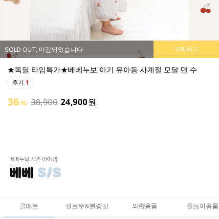
구매하기
SOLD OUT, 마감되었습니다
★똑딜 타임특가★베베누보 아기 유아동 사계절 모달 면 수
후기
1
36
38,900
24,900
원
%
쿨매트
필로우&블랭킷
외출용품
물놀이용품