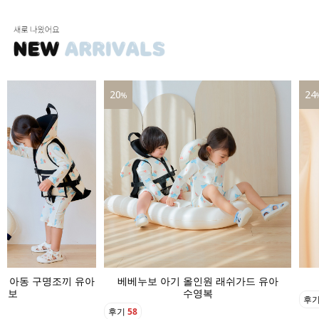
20
24
%
기 아동 구명조끼 유아
베베누보 아기 올인원 래쉬가드 유아
영보
수영복
후
후기
58