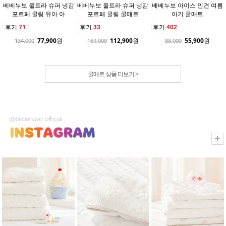
베베누보 울트라 슈퍼 냉감
베베누보 울트라 슈퍼 냉감
베베누보 아이스 인견 여름
포르페 쿨링 유아 아
포르페 쿨링 쿨매트
아기 쿨매트
후기
71
후기
33
후기
402
77,900
원
112,900
원
55,900
원
134,000
169,000
88,000
쿨매트 상품 더보기 >