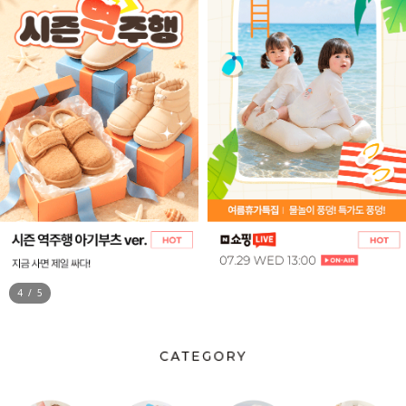
5
/
5