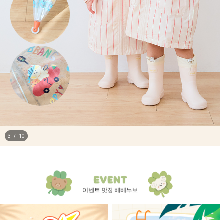
4
/
10