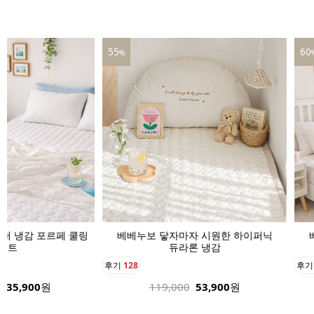
55
60
%
퍼 냉감 포르페 쿨링
베베누보 닿자마자 시원한 하이퍼닉
매트
듀라론 냉감
후기
128
후
135,900
원
119,000
53,900
원