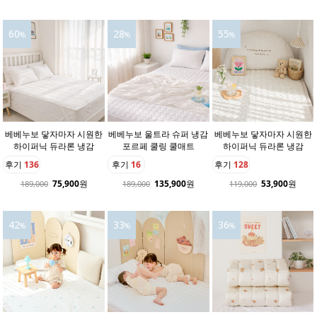
60
28
55
%
%
%
베베누보 닿자마자 시원한
베베누보 울트라 슈퍼 냉감
베베누보 닿자마자 시원한
하이퍼닉 듀라론 냉감
포르페 쿨링 쿨매트
하이퍼닉 듀라론 냉감
후기
136
후기
16
후기
128
75,900
원
135,900
원
53,900
원
189,000
189,000
119,000
42
33
36
%
%
%