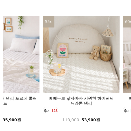
55
60
%
퍼 냉감 포르페 쿨링
베베누보 닿자마자 시원한 하이퍼닉
매트
듀라론 냉감
후기
128
후
135,900
원
119,000
53,900
원