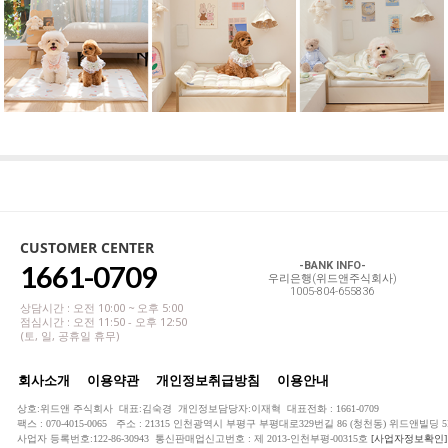
CUSTOMER CENTER
1661-0709
-BANK INFO-
우리은행(위드앤주식회사)
1005-804-655836
상담시간 : 오전 10:00 ~ 오후 5:00
점심시간 : 오전 11:50 - 오후 12:50
(토, 일, 공휴일 휴무)
회사소개
이용약관
개인정보취급방침
이용안내
상호:위드앤 주식회사 대표:김숙경 개인정보담당자:이재혁 대표전화 : 1661-0709
팩스 : 070-4015-0065 주소 : 21315 인천광역시 부평구 부평대로329번길 86 (청천동) 위드앤빌딩 5
사업자 등록번호:122-86-30943 통신판매업신고번호 : 제 2013-인천부평-00315호
[사업자정보확인]