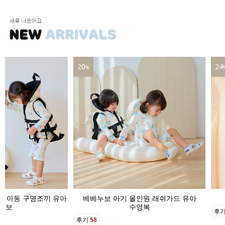
20
24
%
기 아동 구명조끼 유아
베베누보 아기 올인원 래쉬가드 유아
영보
수영복
후
후기
58