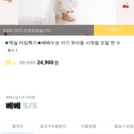
구매하기
SOLD OUT, 마감되었습니다
★똑딜 타임특가★베베누보 아기 유아동 사계절 모달 면 수
후기
1
36
38,900
24,900
원
%
쿨매트
필로우&블랭킷
외출용품
물놀이용품