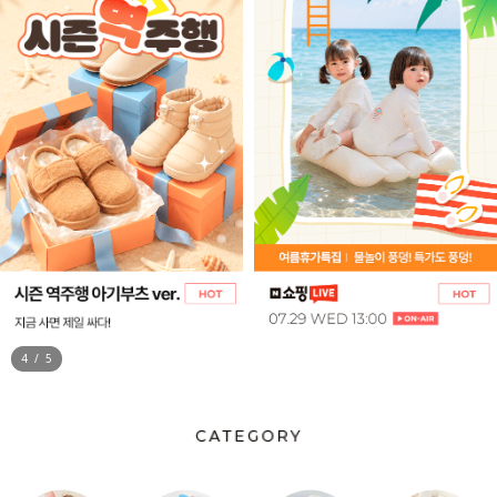
5
/
5