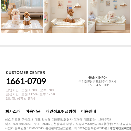
CUSTOMER CENTER
1661-0709
-BANK INFO-
우리은행(위드앤주식회사)
1005-804-655836
상담시간 : 오전 10:00 ~ 오후 5:00
점심시간 : 오전 11:50 - 오후 12:50
(토, 일, 공휴일 휴무)
회사소개
이용약관
개인정보취급방침
이용안내
상호:위드앤 주식회사 대표:김숙경 개인정보담당자:이재혁 대표전화 : 1661-0709
팩스 : 070-4015-0065 주소 : 21315 인천광역시 부평구 부평대로329번길 86 (청천동) 위드앤빌딩 5
사업자 등록번호:122-86-30943 통신판매업신고번호 : 제 2013-인천부평-00315호
[사업자정보확인]