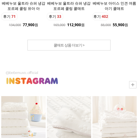
베베누보 울트라 슈퍼 냉감
베베누보 울트라 슈퍼 냉감
베베누보 아이스 인견 여름
포르페 쿨링 유아 아
포르페 쿨링 쿨매트
아기 쿨매트
후기
71
후기
33
후기
402
77,900
원
112,900
원
55,900
원
134,000
169,000
88,000
쿨매트 상품 더보기 >