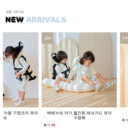
24
1
%
올인원 래쉬가드 유아
베베누보 아기 수영모자 버킷햇
수영복
후기
22
후