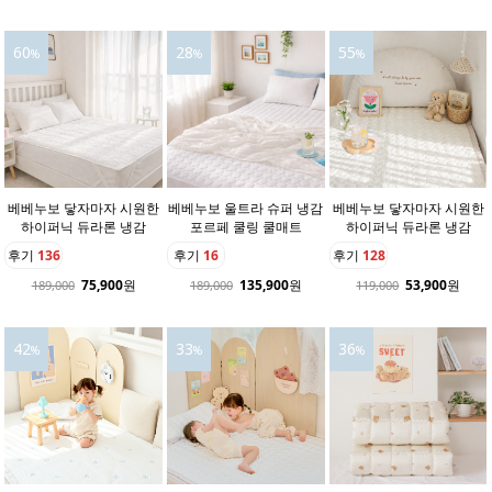
60
28
55
%
%
%
베베누보 닿자마자 시원한
베베누보 울트라 슈퍼 냉감
베베누보 닿자마자 시원한
하이퍼닉 듀라론 냉감
포르페 쿨링 쿨매트
하이퍼닉 듀라론 냉감
후기
136
후기
16
후기
128
75,900
원
135,900
원
53,900
원
189,000
189,000
119,000
42
33
36
%
%
%