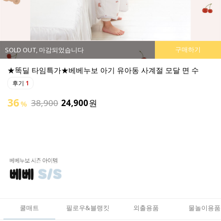
구매하기
SOLD OUT, 마감되었습니다
★똑딜 타임특가★베베누보 소프트 부스터 아기 튜브 의자
후기
0
튜브로 폭신하고 활용도가 좋은 아기 의자 출시:)
49
50,900
25,900
원
%
쿨매트
필로우&블랭킷
외출용품
물놀이용품