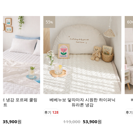
60
39
%
자 시원한 하이퍼닉
베베누보 닿자마자 시원한 하이퍼닉
베
론 냉감
듀라론 냉감
후기
136
후
53,900
원
189,000
75,900
원