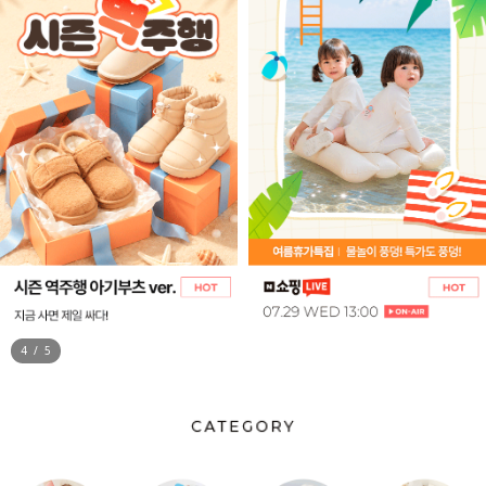
5
/
5